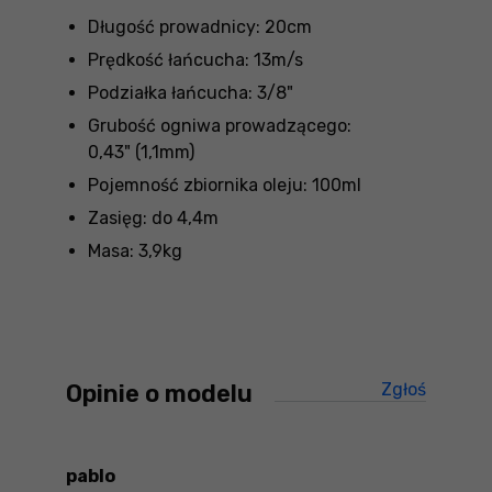
Długość prowadnicy: 20cm
Prędkość łańcucha: 13m/s
Podziałka łańcucha: 3/8"
Grubość ogniwa prowadzącego:
0,43" (1,1mm)
Pojemność zbiornika oleju: 100ml
Zasięg: do 4,4m
Masa: 3,9kg
Opinie o modelu
Zgłoś
treści ni
pablo