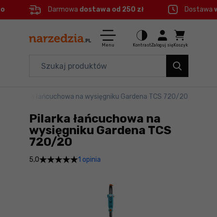
eo
Darmowa
dostawa od 250 zł
Dostawa
Ctrl
M
Elektronarzędzia
Menu główne
Menu
Kontrast
Zaloguj się
Koszyk
Dom i ogród
Informacje o produkcie
Organizery i transport
we
>
Pilarka łańcuchowa na wysięgniku Gardena TCS 720/20
Szczegółowe informacje
Narzędzia
Pilarka łańcuchowa na
Stopka
Akcesoria
wysięgniku Gardena TCS
720/20
BHP
Mapa strony
1 opinia
5,0
Branże
Okazje