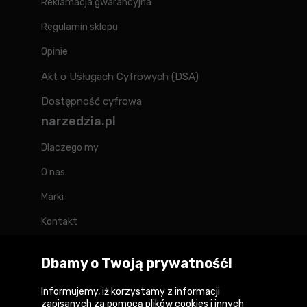
Reklamacja gwarancyjna
Regulamin sklepu
Opinie
Akt o Usługach Cyfrowych (DSA)
Dostępność cyfrowa
narzedzia.pl
Dlaczego my
O nas
Marki
Kontakt
Blog
Dbamy o Twoją prywatność!
Forum
Informujemy, iż korzystamy z informacji
zapisanych za pomocą plików cookies i innych