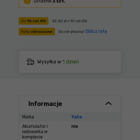
Ostatnie
3 szt.
Do
10 rat 0%
25.50 zł x 10 rat 0%
Oblicz ratę
Raty
odroczone
Do nie płacisz!
Wysyłka w
1 dzień
Informacje
Marka
Yato
Akumulator i
nie
ładowarka w
komplecie