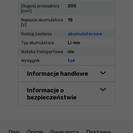
Długość prowadnicy
200
[mm]
Napięcie akumulatora
18
[V]
Rodzaj zasilania
akumulatorowe
Typ akumulatora
Li-Ion
Walizka transportowa
nie
Wysięgnik
tak
Informacje handlowe
Informacje o
bezpieczeństwie
Opis
Opinie
Gwarancja
Dostawa