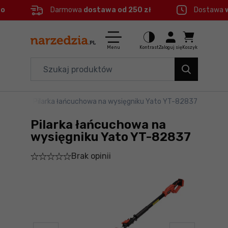
eo
Darmowa
dostawa od 250 zł
Dostawa
Ctrl
M
Elektronarzędzia
Menu główne
Menu
Kontrast
Zaloguj się
Koszyk
Dom i ogród
Informacje o produkcie
Organizery i transport
cuchowe
>
Pilarka łańcuchowa na wysięgniku Yato YT-82837
Do koszyka
Narzędzia
Pilarka łańcuchowa na
Szczegółowe informacje
Akcesoria
wysięgniku Yato YT-82837
Brak opinii
BHP
Stopka
Branże
Mapa strony
Okazje