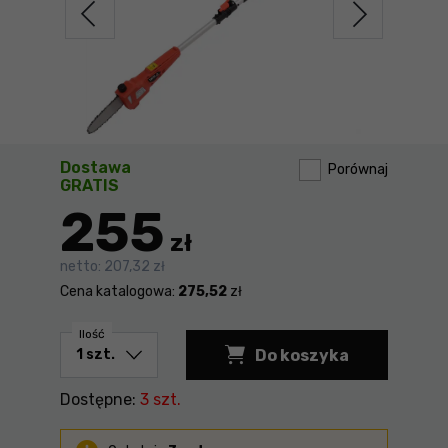
Dostawa
Porównaj
GRATIS
255
zł
netto:
207,32 zł
Cena katalogowa:
275,52
zł
Ilość
Do koszyka
Dostępne:
3 szt.