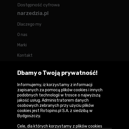
Dostępność cyfrowa
narzedzia.pl
Dlaczego my
O nas
Marki
Kontakt
Blog
Dbamy o Twoją prywatność!
Forum
Informujemy, iż korzystamy z informacji
zapisanych za pomocą plików cookies i innych
podobnych technologii w trosce o najwyższą
jakość usług. Administratorem danych
Copyright © 2026
osobowych zebranych przy użyciu plików
cookies jest Rotopino.pl S.A. z siedzibą w
Polityka prywatności i zasady korzystania z
Bydgoszczy.
serwisu
Cele, dla których korzystamy z plików cookies