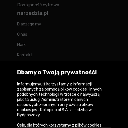
Dostępność cyfrowa
narzedzia.pl
Dlaczego my
O nas
Marki
Kontakt
Blog
Dbamy o Twoją prywatność!
Forum
Informujemy, iż korzystamy z informacji
zapisanych za pomocą plików cookies i innych
podobnych technologii w trosce o najwyższą
jakość usług. Administratorem danych
Copyright © 2026
osobowych zebranych przy użyciu plików
cookies jest Rotopino.pl S.A. z siedzibą w
Polityka prywatności i zasady korzystania z
Bydgoszczy.
serwisu
Cele, dla których korzystamy z plików cookies