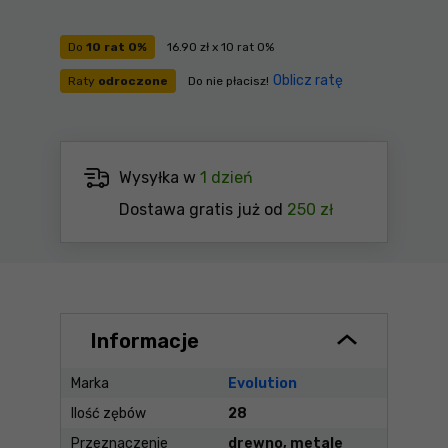
Do
10 rat 0%
16.90 zł x 10 rat 0%
Oblicz ratę
Raty
odroczone
Do nie płacisz!
Wysyłka w
1 dzień
Dostawa gratis już od
250 zł
Informacje
Marka
Evolution
Ilość zębów
28
Przeznaczenie
drewno, metale