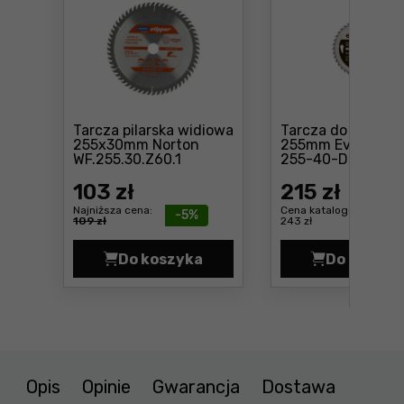
Tarcza pilarska widiowa
Tarcza do drewna
255x30mm Norton
255mm Evolution
Cena: 103 zł
Cena
WF.255.30.Z60.1
255-40-D
103
zł
215
zł
Najniższa cena:
Cena katalogowa:
-5%
109 zł
243 zł
Do koszyka
Do koszyk
Tarcza pilarska widiowa 255x30mm
Tarcz
Opis
Opinie
Gwarancja
Dostawa