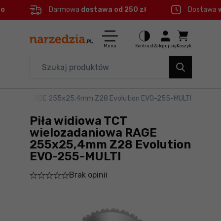
eo
Darmowa
dostawa od 250 zł
Dostawa
Ctrl
M
Elektronarzędzia
Menu główne
Menu
Kontrast
Zaloguj się
Koszyk
Dom i ogród
Informacje o produkcie
Organizery i transport
ozadaniowa RAGE 255x25,4mm Z28 Evolution EVO-255-MULTI
Do koszyka
Narzędzia
Piła widiowa TCT
Szczegółowe informacje
Akcesoria
wielozadaniowa RAGE
255x25,4mm Z28 Evolution
BHP
EVO-255-MULTI
Stopka
Branże
Brak opinii
Mapa strony
Okazje