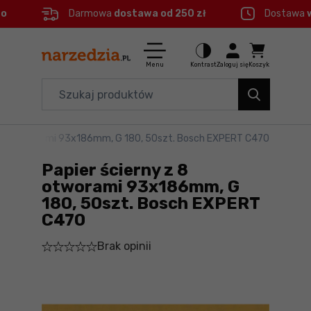
eo
Darmowa
dostawa od 250 zł
Dostawa
Ctrl
M
Elektronarzędzia
Menu główne
Menu
Kontrast
Zaloguj się
Koszyk
Dom i ogród
Informacje o produkcie
Organizery i transport
 z 8 otworami 93x186mm, G 180, 50szt. Bosch EXPERT C470
Szczegółowe informacje
Narzędzia
Papier ścierny z 8
Stopka
Akcesoria
otworami 93x186mm, G
180, 50szt. Bosch EXPERT
BHP
C470
Mapa strony
Branże
Brak opinii
Okazje