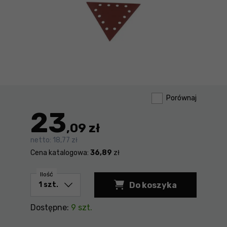
Porównaj
23
,09 zł
netto:
18,77 zł
Cena katalogowa:
36,89
zł
Ilość
Do koszyka
Papier ścierny tró
Dostępne:
9 szt.