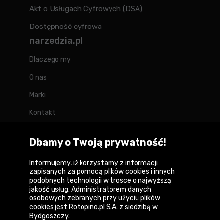
Akt o Usługach Cyfrowych (DSA)
Dostępność cyfrowa
narzedzia.pl
Dlaczego my
O nas
Marki
Kontakt
Blog
Dbamy o Twoją prywatność!
Forum
Informujemy, iż korzystamy z informacji
zapisanych za pomocą plików cookies i innych
podobnych technologii w trosce o najwyższą
jakość usług. Administratorem danych
Copyright © 2026
osobowych zebranych przy użyciu plików
cookies jest Rotopino.pl S.A. z siedzibą w
Polityka prywatności i zasady korzystania z
Bydgoszczy.