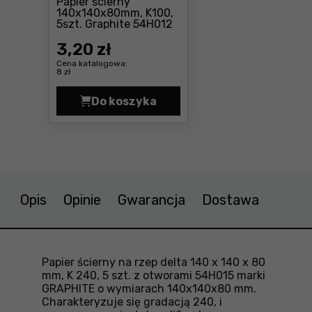
Papier ścierny
140x140x80mm, K100,
Cena: 3 ,20 zł
5szt. Graphite 54H012
3
,20 zł
Cena katalogowa:
8 zł
Do koszyka
Papier ścierny 140x140x80mm, K10
Opis
Opinie
Gwarancja
Dostawa
Papier ścierny na rzep delta 140 x 140 x 80
mm, K 240, 5 szt. z otworami 54H015 marki
GRAPHITE o wymiarach 140x140x80 mm.
Charakteryzuje się gradacją 240, i