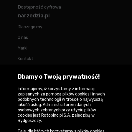
Dostępność cyfrowa
narzedzia.pl
Dlaczego my
O nas
Marki
Kontakt
Blog
Dbamy o Twoją prywatność!
Forum
Informujemy, iż korzystamy z informacji
zapisanych za pomocą plików cookies i innych
podobnych technologii w trosce o najwyższą
jakość usług. Administratorem danych
Copyright © 2026
osobowych zebranych przy użyciu plików
cookies jest Rotopino.pl S.A. z siedzibą w
Polityka prywatności i zasady korzystania z
Bydgoszczy.
serwisu
Cele, dla których korzystamy z plików cookies