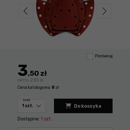
Porównaj
3
,50 zł
netto:
2,85 zł
Cena katalogowa:
8
zł
Ilość
Do koszyka
Papier ścierny 140
Dostępne:
1 szt.