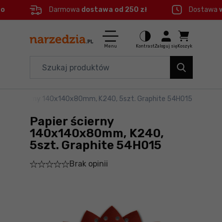
eo
Darmowa
dostawa od 250 zł
Dostawa
Ctrl
M
Elektronarzędzia
Menu główne
Menu
Kontrast
Zaloguj się
Koszyk
Dom i ogród
Informacje o produkcie
Organizery i transport
apier ścierny 140x140x80mm, K240, 5szt. Graphite 54H015
Do koszyka
Narzędzia
Papier ścierny
Szczegółowe informacje
Akcesoria
140x140x80mm, K240,
5szt. Graphite 54H015
BHP
Stopka
Brak opinii
Branże
Mapa strony
Okazje