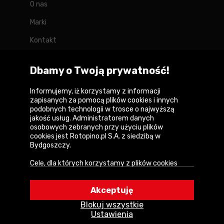
O nas
Marki
Kontakt
Blog
Dbamy o Twoją prywatność!
Forum
Informujemy, iż korzystamy z informacji
zapisanych za pomocą plików cookies i innych
podobnych technologii w trosce o najwyższą
jakość usług. Administratorem danych
Copyright © 2026
osobowych zebranych przy użyciu plików
cookies jest Rotopino.pl S.A. z siedzibą w
Polityka prywatności i zasady korzystania z
Bydgoszczy.
serwisu
Cele, dla których korzystamy z plików cookies
Informacja o plikach cookies
• Zapewnienie prawidłowego działania naszego
serwisu i realizacji usług,
Mapa witryny
Akceptuję
• Uwierzytelnienie użytkowników w serwisie,
Blokuj wszystkie
• Optymalizowanie wydajności i szybkości
Ustawienia
działania serwisu i usług,