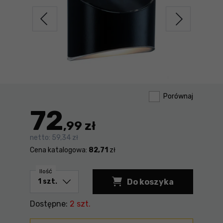
Porównaj
72
,99 zł
netto:
59,34 zł
Cena katalogowa:
82,71
zł
Ilość
Do koszyka
Oświetlenie elewac
Dostępne:
2 szt.