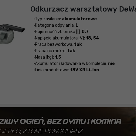
Odkurzacz warsztatowy DeW
Typ zasilania:
akumulatorowe
Kategoria odpylania:
L
Pojemność zbiornika [l]:
0.7
Napięcie akumulatora [V]:
18, 54
Praca bezworkowa:
tak
Praca na mokro:
tak
Masa [kg]:
1.5
Akumulator i ładowarka w komplecie:
nie
Linia produktowa:
18V XR Li-Ion