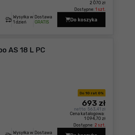
2 070 zł
Dostępne:
1 szt.
Wysyłka w
Dostawa
Do koszyka
Odkurzacz plecakowy 
1 dzień
GRATIS
o AS 18 L PC
Do
10 rat 0
%
693
zł
netto:
563,41 zł
Cena katalogowa:
1 094,70 zł
Dostępne:
2 szt.
Wysyłka w
Dostawa