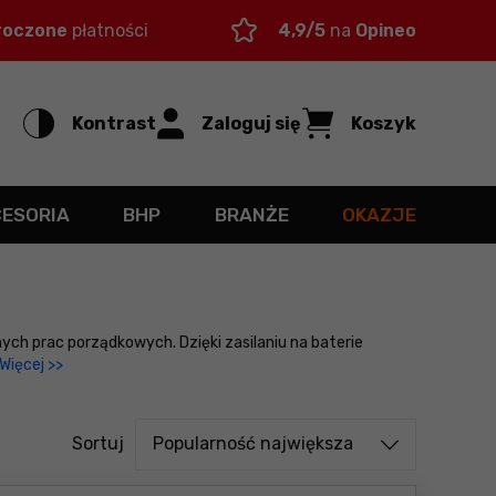
roczone
płatności
4,9/5
na
Opineo
Kontrast
Zaloguj się
Koszyk
CESORIA
BHP
BRANŻE
OKAZJE
ch prac porządkowych. Dzięki zasilaniu na baterie
Więcej >>
Sortuj od
Sortuj
Popularność największa