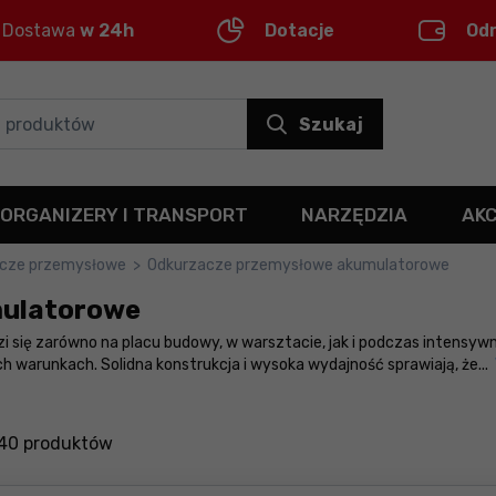
Dostawa
w 24h
Dotacje
Od
Szukaj
ORGANIZERY I TRANSPORT
NARZĘDZIA
AK
cze przemysłowe
>
Odkurzacze przemysłowe akumulatorowe
mulatorowe
ię zarówno na placu budowy, w warsztacie, jak i podczas intensywny
 warunkach. Solidna konstrukcja i wysoka wydajność sprawiają, że
...
40
produktów