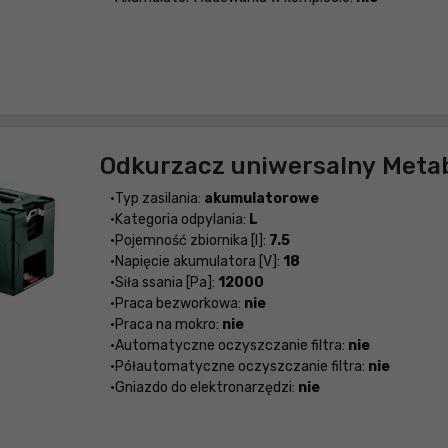
Odkurzacz uniwersalny Metab
Typ zasilania:
akumulatorowe
Kategoria odpylania:
L
Pojemność zbiornika [l]:
7.5
Napięcie akumulatora [V]:
18
Siła ssania [Pa]:
12000
Praca bezworkowa:
nie
Praca na mokro:
nie
Automatyczne oczyszczanie filtra:
nie
Półautomatyczne oczyszczanie filtra:
nie
Gniazdo do elektronarzędzi:
nie