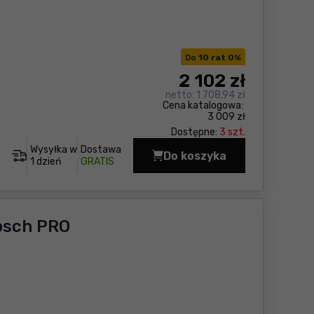
Do
10 rat 0
%
2 102
zł
netto:
1 708,94 zł
Cena katalogowa:
3 009 zł
Dostępne:
3 szt.
Wysyłka w
Dostawa
Do koszyka
Odkurzacz przemysło
1 dzień
GRATIS
osch PRO