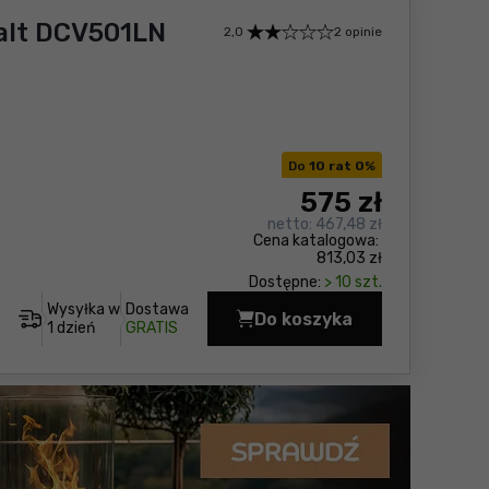
alt DCV501LN
2,0
2 opinie
Do
10 rat 0
%
575
zł
netto:
467,48 zł
Cena katalogowa:
813,03 zł
Dostępne:
> 10 szt.
Wysyłka w
Dostawa
Do koszyka
Odkurzacz warsztato
1 dzień
GRATIS