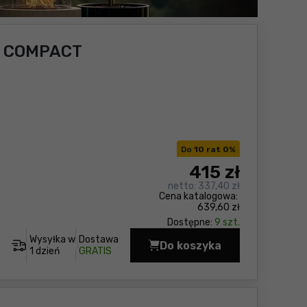
C COMPACT
Do
10 rat 0
%
415
zł
netto:
337,40 zł
Cena katalogowa:
639,60 zł
Dostępne:
9 szt.
Wysyłka w
Dostawa
Do koszyka
Odkurzacz Metabo AS 
1 dzień
GRATIS