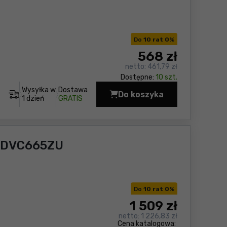
Do
10 rat 0
%
568
zł
netto:
461,79 zł
Dostępne:
10 szt.
Wysyłka w
Dostawa
Do koszyka
Odkurzacz akumulato
1 dzień
GRATIS
a DVC665ZU
Do
10 rat 0
%
1 509
zł
netto:
1 226,83 zł
Cena katalogowa: