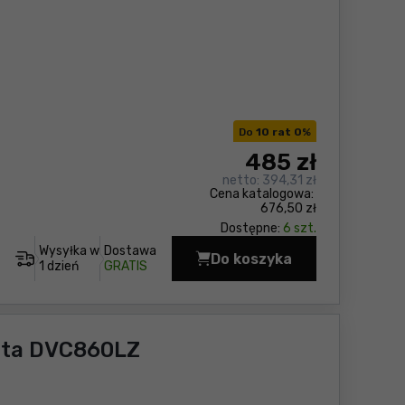
Do
10 rat 0
%
485
zł
netto:
394,31 zł
Cena katalogowa:
676,50 zł
Dostępne:
6 szt.
Wysyłka w
Dostawa
Do koszyka
Odkurzacz przemysło
1 dzień
GRATIS
ita DVC860LZ