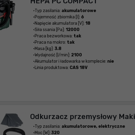
HEPA PC COMPACT
Typ zasilania:
akumulatorowe
Pojemność zbiornika [l]:
6
Napięcie akumulatora [V]:
18
Siła ssania [Pa]:
12000
Praca bezworkowa:
tak
Praca na mokro:
tak
Masa [kg]:
3.8
Wydajność [l/min]:
2100
Akumulator i ładowarka w komplecie:
nie
Linia produktowa:
CAS 18V
Odkurzacz przemysłowy Mak
Typ zasilania:
akumulatorowe, elektryczne
Moc [W]:
320