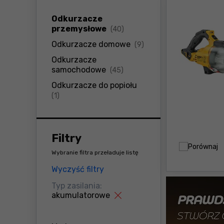
Odkurzacze
produkty
przemysłowe
(40)
produkty
Odkurzacze domowe
(9)
Odkurzacze
produkty
samochodowe
(45)
Odkurzacze do popiołu
produkty
(1)
Filtry
Porównaj
Wybranie filtra przeładuje listę
Wyczyść filtry
Typ zasilania:
akumulatorowe