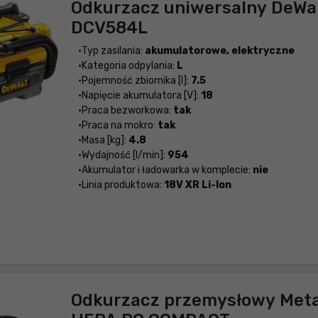
Odkurzacz uniwersalny DeWa
DCV584L
Typ zasilania:
akumulatorowe, elektryczne
Kategoria odpylania:
L
Pojemność zbiornika [l]:
7.5
Napięcie akumulatora [V]:
18
Praca bezworkowa:
tak
Praca na mokro:
tak
Masa [kg]:
4.8
Wydajność [l/min]:
954
Akumulator i ładowarka w komplecie:
nie
Linia produktowa:
18V XR Li-Ion
Odkurzacz przemysłowy Meta