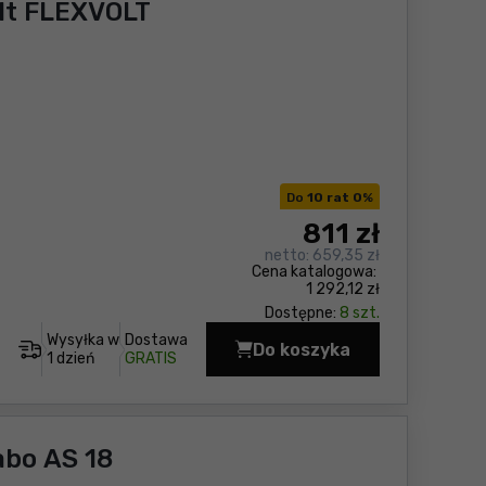
lt FLEXVOLT
Do
10 rat 0
%
811
zł
netto:
659,35 zł
Cena katalogowa:
1 292,12 zł
Dostępne:
8 szt.
Wysyłka w
Dostawa
Do koszyka
Odkurzacz uniwersaln
1 dzień
GRATIS
bo AS 18