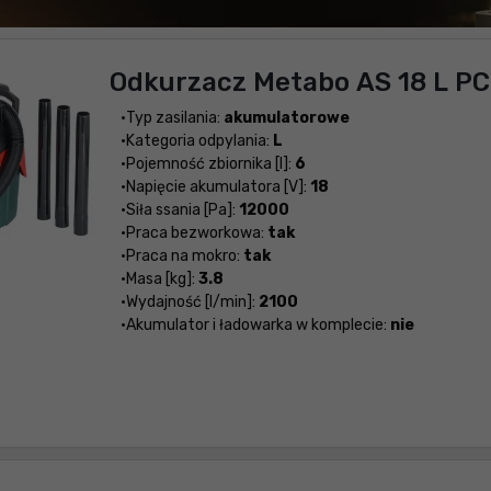
Odkurzacz Metabo AS 18 L P
Typ zasilania:
akumulatorowe
Kategoria odpylania:
L
Pojemność zbiornika [l]:
6
Napięcie akumulatora [V]:
18
Siła ssania [Pa]:
12000
Praca bezworkowa:
tak
Praca na mokro:
tak
Masa [kg]:
3.8
Wydajność [l/min]:
2100
Akumulator i ładowarka w komplecie:
nie