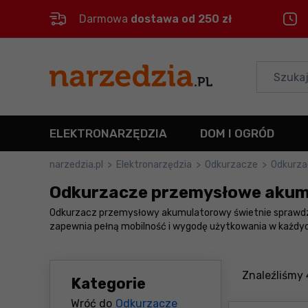
Darmowa
dostawa od 250 zł
Control
M
Menu główne
Filtry
ELEKTRONARZĘDZIA
DOM I OGRÓD
Produkty
narzedzia.pl
>
Elektronarzędzia
>
Odkurzacze
>
Odkurza
Odkurzacze przemysłowe aku
Stopka
Odkurzacz przemysłowy akumulatorowy świetnie sprawdzi s
zapewnia pełną mobilność i wygodę użytkowania w każdych
Mapa strony
Znaleźliśmy
Kategorie
Wróć do
Odkurzacze