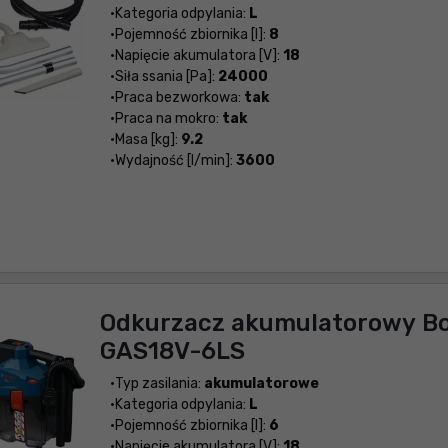
Kategoria odpylania:
L
Pojemność zbiornika [l]:
8
Napięcie akumulatora [V]:
18
Siła ssania [Pa]:
24000
Praca bezworkowa:
tak
Praca na mokro:
tak
Masa [kg]:
9.2
Wydajność [l/min]:
3600
Odkurzacz akumulatorowy B
GAS18V-6LS
Typ zasilania:
akumulatorowe
Kategoria odpylania:
L
Pojemność zbiornika [l]:
6
Napięcie akumulatora [V]:
18