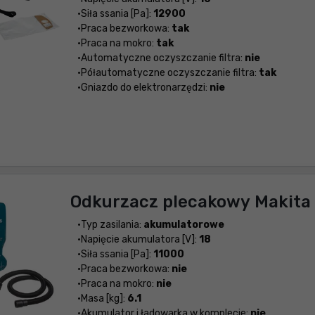
Siła ssania [Pa]:
12900
Praca bezworkowa:
tak
Praca na mokro:
tak
Automatyczne oczyszczanie filtra:
nie
Półautomatyczne oczyszczanie filtra:
tak
Gniazdo do elektronarzędzi:
nie
Odkurzacz plecakowy Makit
Typ zasilania:
akumulatorowe
Napięcie akumulatora [V]:
18
Siła ssania [Pa]:
11000
Praca bezworkowa:
nie
Praca na mokro:
nie
Masa [kg]:
6.1
Akumulator i ładowarka w komplecie:
nie