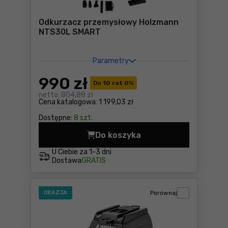
Odkurzacz przemysłowy Holzmann
NTS30L SMART
Parametry
990
zł
Do
10 rat 0
%
netto:
804,88 zł
Cena katalogowa:
1 199,03 zł
Dostępne:
8 szt.
Do koszyka
Odkurzacz przemysłowy Ho
U Ciebie za
1-3 dni
Dostawa
GRATIS
OKAZJA
Porównaj