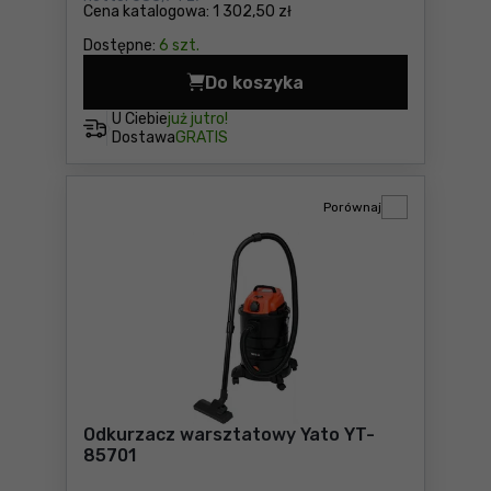
Cena katalogowa:
1 302,50 zł
Dostępne:
6 szt.
Do koszyka
Odkurzacz przemysłowy Sta
U Ciebie
już jutro!
Dostawa
GRATIS
Porównaj
Odkurzacz warsztatowy Yato YT-
85701