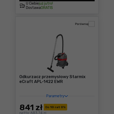
U Ciebie
już jutro!
Dostawa
GRATIS
Porównaj
Odkurzacz przemysłowy Starmix
eCraft APL-1422 EWR
Parametry
841
zł
Do
10 rat 0
%
netto:
683,74 zł