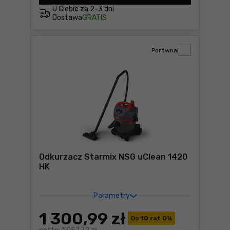
U Ciebie za
2-3 dni
Dostawa
GRATIS
Porównaj
Odkurzacz Starmix NSG uClean 1420
HK
Parametry
1 300
,99 zł
Do
10 rat 0
%