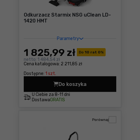
Odkurzacz Starmix NSG uClean LD-
1420 HMT
Parametry
1 825
,99 zł
Do
10 rat 0
%
netto:
1 484,54 zł
Cena katalogowa:
2 211,85 zł
Dostępne:
1 szt.
Do koszyka
Odkurzacz Starmix NSG uCl
U Ciebie za
8-11 dni
Dostawa
GRATIS
Porównaj