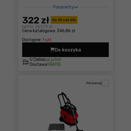
Parametry
322
zł
Do
10 rat 0
%
netto:
261,79 zł
Cena katalogowa:
346,86 zł
Dostępne:
1 szt.
Do koszyka
Odkurzacz warsztatowy Yat
U Ciebie
już jutro!
Dostawa
GRATIS
Porównaj