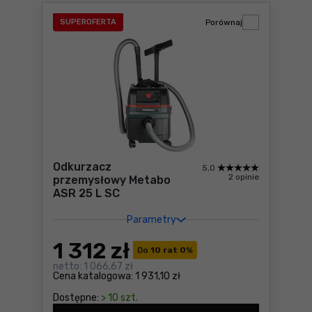
SUPEROFERTA
Porównaj
Odkurzacz
5,0
2 opinie
przemysłowy Metabo
ASR 25 L SC
Parametry
1 312
zł
Do
10 rat 0
%
netto:
1 066,67 zł
Cena katalogowa:
1 931,10 zł
Dostępne:
> 10 szt.