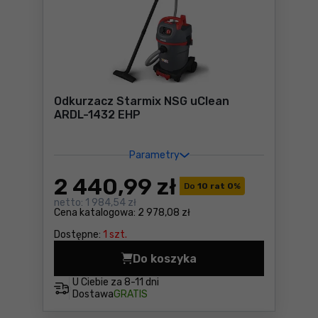
Odkurzacz Starmix NSG uClean
ARDL-1432 EHP
Parametry
2 440
,99 zł
Do
10 rat 0
%
netto:
1 984,54 zł
Cena katalogowa:
2 978,08 zł
Dostępne:
1 szt.
Do koszyka
Odkurzacz Starmix NSG uCl
U Ciebie za
8-11 dni
Dostawa
GRATIS