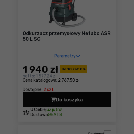
Odkurzacz przemysłowy Metabo ASR
50 L SC
Parametry
1 940
zł
Do
10 rat 0
%
netto:
1 577,24 zł
Cena katalogowa:
2 767,50 zł
Dostępne:
2 szt.
Do koszyka
Odkurzacz przemysłowy Met
U Ciebie
już jutro!
Dostawa
GRATIS
Porównaj