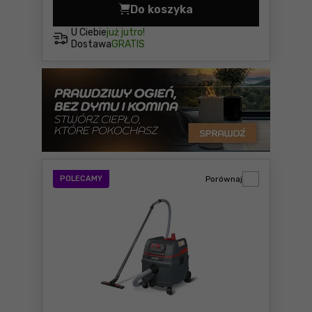
Do koszyka
Odkurzacz przemysłowy Met
U Ciebie
już jutro!
Dostawa
GRATIS
POLECAMY
Porównaj