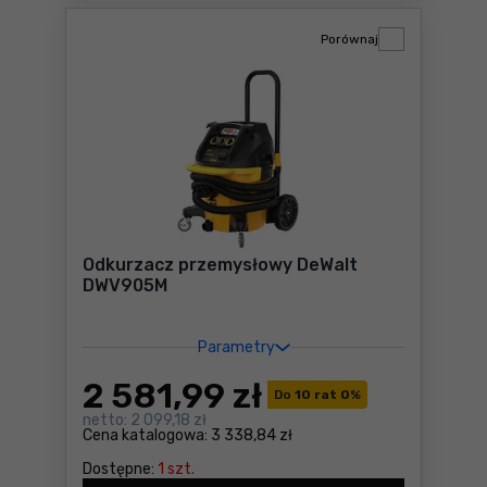
Porównaj
Odkurzacz przemysłowy DeWalt
DWV905M
Parametry
2 581
,99 zł
Do
10 rat 0
%
netto:
2 099,18 zł
Cena katalogowa:
3 338,84 zł
Dostępne:
1 szt.