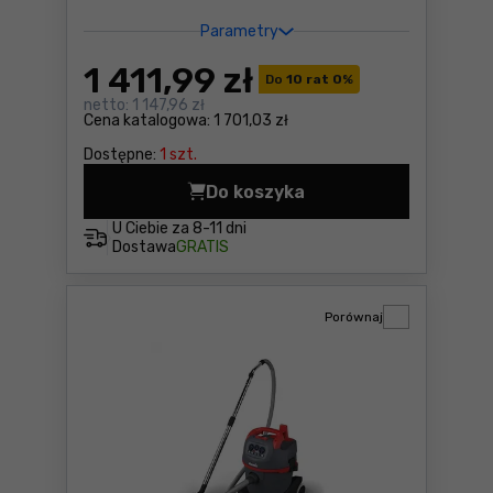
Parametry
1 411
,99 zł
Do
10 rat 0
%
netto:
1 147,96 zł
Cena katalogowa:
1 701,03 zł
Dostępne:
1 szt.
Do koszyka
Odkurzacz Starmix NSG uCle
U Ciebie za
8-11 dni
Dostawa
GRATIS
Porównaj