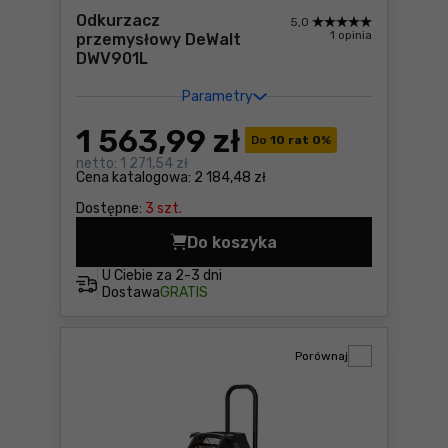
Odkurzacz
5,0
1 opinia
przemysłowy DeWalt
DWV901L
Parametry
1 563
,99 zł
Do
10 rat 0
%
netto:
1 271,54 zł
Cena katalogowa:
2 184,48 zł
Dostępne:
3 szt.
Do koszyka
Odkurzacz przemysłowy DeW
U Ciebie za
2-3 dni
Dostawa
GRATIS
Porównaj