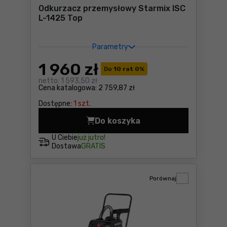
Odkurzacz przemysłowy Starmix ISC
L-1425 Top
Parametry
1 960
zł
Do
10 rat 0
%
netto:
1 593,50 zł
Cena katalogowa:
2 759,87 zł
Dostępne:
1 szt.
Do koszyka
Odkurzacz przemysłowy Sta
U Ciebie
już jutro!
Dostawa
GRATIS
Porównaj