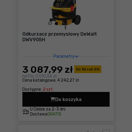
Odkurzacz przemysłowy DeWalt
DWV905H
Parametry
3 087
,99 zł
Do
10 rat 0
%
netto:
2 510,56 zł
Cena katalogowa:
4 242,27 zł
Dostępne:
2 szt.
Do koszyka
Odkurzacz przemysłowy De
U Ciebie za
2-3 dni
Dostawa
GRATIS