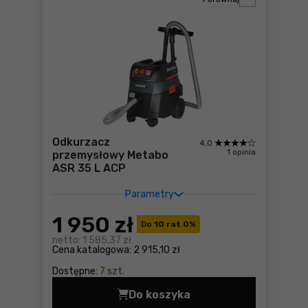
Odkurzacz
4,0
1 opinia
przemysłowy Metabo
ASR 35 L ACP
Parametry
1 950
zł
Do
10 rat 0
%
netto:
1 585,37 zł
Cena katalogowa:
2 915,10 zł
Dostępne:
7 szt.
Do koszyka
Odkurzacz przemysłowy Met