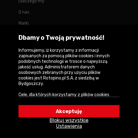
Dlaczego my
O nas
Marki
Kontakt
Dbamy o Twoją prywatność!
Blog
Informujemy, iż korzystamy z informacji
zapisanych za pomocą plików cookies i innych
Forum
podobnych technologii w trosce o najwyższą
jakość usług. Administratorem danych
osobowych zebranych przy użyciu plików
cookies jest Rotopino.pl S.A. z siedzibą w
Bydgoszczy.
Copyright © 2026
Cele, dla których korzystamy z plików cookies
Polityka prywatności i zasady korzystania z
• Zapewnienie prawidłowego działania naszego
serwisu
serwisu i realizacji usług,
Akceptuję
Informacja o plikach cookies
• Uwierzytelnienie użytkowników w serwisie,
Blokuj wszystkie
• Optymalizowanie wydajności i szybkości
Mapa witryny
Ustawienia
działania serwisu i usług,
• Dostosowywanie treści do Twoich preferencji,