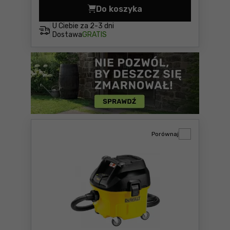
Do koszyka
Odkurzacz przemysłowy De
U Ciebie za
2-3 dni
Dostawa
GRATIS
Porównaj