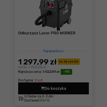
Odkurzacz Lavor PRO WORKER
Parametry
1 297
,99 zł
Do
10 rat 0
%
netto:
1 055,28 zł
Najniższa cena:
1 432,99 zł
-9%
Dostępne:
2 szt.
Do koszyka
Odkurzacz Lavor PRO WORKE
U Ciebie za
2-3 dni
Dostawa
GRATIS