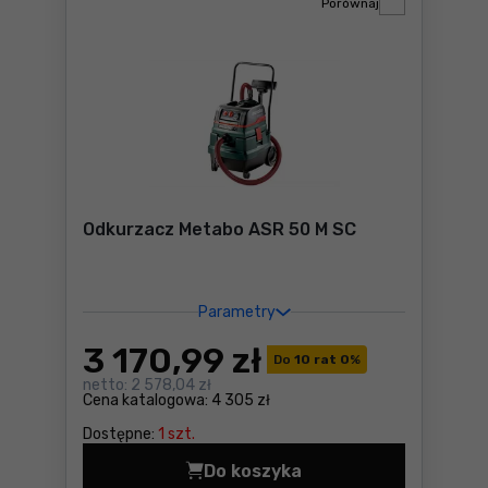
Porównaj
Odkurzacz Metabo ASR 50 M SC
Parametry
3 170
,99 zł
Do
10 rat 0
%
netto:
2 578,04 zł
Cena katalogowa:
4 305 zł
Dostępne:
1 szt.
Do koszyka
Odkurzacz Metabo ASR 50 M