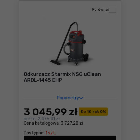
Porównaj
Odkurzacz Starmix NSG uClean
ARDL-1445 EHP
Parametry
3 045
,99 zł
Do
10 rat 0
%
netto:
2 476,41 zł
Cena katalogowa:
3 727,28 zł
Dostępne:
1 szt.