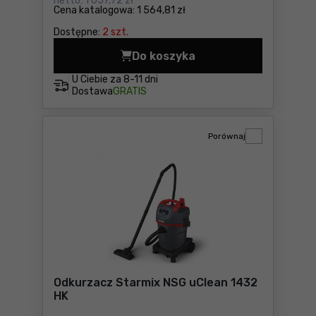
netto:
1 057,72 zł
Cena katalogowa:
1 564,81 zł
Dostępne:
2 szt.
Do koszyka
Odkurzacz Starmix NSG uCl
U Ciebie za
8-11 dni
Dostawa
GRATIS
Porównaj
Odkurzacz Starmix NSG uClean 1432
HK