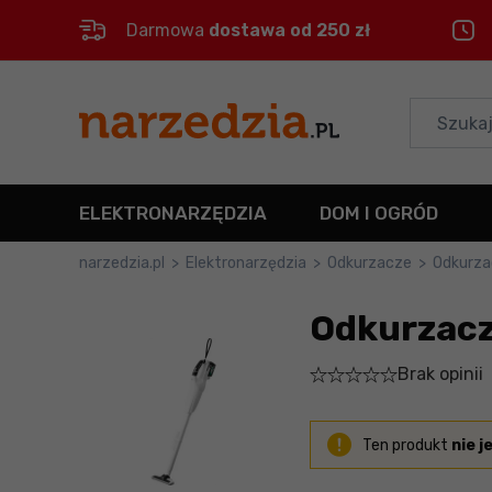
Darmowa
dostawa od 250 zł
Control
M
Menu główne
Informacje o produkcie
ELEKTRONARZĘDZIA
DOM I OGRÓD
Szczegółowe informacje
narzedzia.pl
>
Elektronarzędzia
>
Odkurzacze
>
Odkurz
Stopka
Odkurzacz
Mapa strony
Brak opinii
Ten produkt
nie j