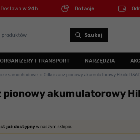
Dostawa
w 24h
Dotacje
Od
Szukaj
ORGANIZERY I TRANSPORT
NARZĘDZIA
AK
acze samochodowe
>
Odkurzacz pionowy akumulatorowy Hikoki R36
 pionowy akumulatorowy Hi
est już dostępny
w naszym sklepie.