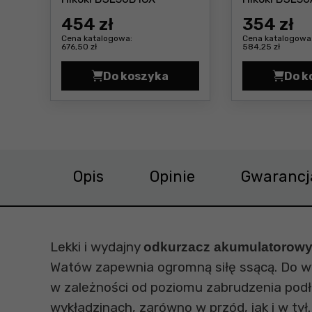
454
zł
354
zł
Cena katalogowa:
Cena katalogowa
676,50 zł
584,25 zł
Do koszyka
Do k
Akumulator 36 V 4,0 Ah / 18 V 
Opis
Opinie
Gwarancj
Lekki i wydajny
odkurzacz akumulatorow
Watów zapewnia ogromną siłę ssącą. Do wyb
w zależności od poziomu zabrudzenia podł
wykładzinach, zarówno w przód, jak i w ty