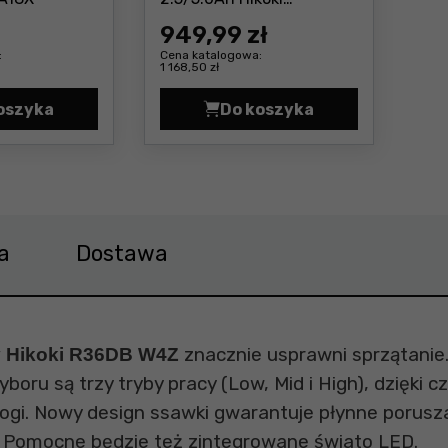
Cena: 949 ,99 zł
BSL36A18X x 2
949
,99 zł
:
Cena katalogowa:
1 168,50 zł
oszyka
Do koszyka
8,0 Ah MULTIVOLT Hikoki BSL36B18X Cena 454,0 zł
Akumulator 36 V 2,5 Ah / 18 V 5,0 Ah MULTIVOLT Hikoki
Dwa akumulatory MultiV
a
Dostawa
znacznie usprawni sprzątani
y Hikoki R36DB W4Z
oru są trzy tryby pracy (Low, Mid i High), dzięki
ogi. Nowy design ssawki gwarantuje płynne porusz
ł. Pomocne będzie też zintegrowane świato LED.