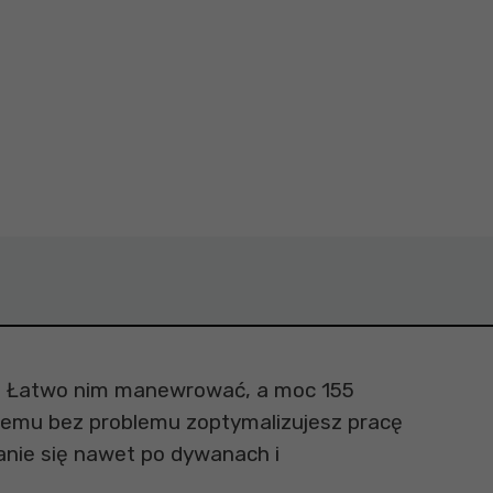
 BSL36A18X Cena 354,0 zł
olt 36/18V, 2.5/5.0Ah Hikoki BSL36A18X x 2 Cena 949,
e. Łatwo nim manewrować, a moc 155
 czemu bez problemu zoptymalizujesz pracę
anie się nawet po dywanach i