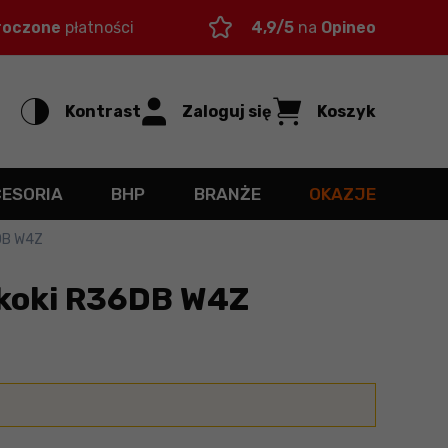
roczone
płatności
4,9/5
na
Opineo
Kontrast
Zaloguj się
Koszyk
CESORIA
BHP
BRANŻE
OKAZJE
DB W4Z
koki R36DB W4Z