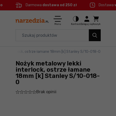
eo
Darmowa
dostawa od 250 zł
Dostawa
Ctrl
M
Elektronarzędzia
Menu główne
Menu
Kontrast
Zaloguj się
Koszyk
Dom i ogród
Informacje o produkcie
Organizery i transport
ekki interlock, ostrze łamane 18mm [k] Stanley S/10-018-0
Do koszyka
Narzędzia
Nożyk metalowy lekki
Szczegółowe informacje
Akcesoria
interlock, ostrze łamane
18mm [k] Stanley S/10-018-
BHP
0
Stopka
Branże
Brak opinii
Mapa strony
Okazje