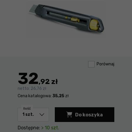
Porównaj
32
,92 zł
netto:
26,76 zł
Cena katalogowa:
35,25
zł
Ilość
Do koszyka
Nożyk metalowy lekk
Dostępne:
> 10 szt.