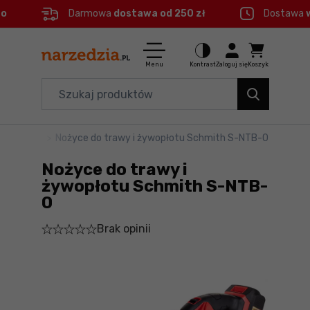
eo
Darmowa
dostawa od 250 zł
Dostawa
Ctrl
M
Elektronarzędzia
Menu główne
Menu
Kontrast
Zaloguj się
Koszyk
Dom i ogród
Informacje o produkcie
Organizery i transport
żywopłotu
>
Nożyce do trawy i żywopłotu Schmith S-NTB-0
Szczegółowe informacje
Narzędzia
Nożyce do trawy i
Stopka
Akcesoria
żywopłotu Schmith S-NTB-
0
BHP
Mapa strony
Brak opinii
Branże
Okazje