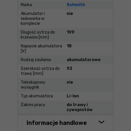
Marka
Schmith
Akumulator i
nie
ładowarka w
komplecie
Długość ostrza do
199
krzewów [mm]
Napięcie akumulatora
18
[V]
Rodzaj zasilania
akumulatorowe
Szerokość ostrza do
92
trawy [mm]
Teleskopowy
nie
wysięgnik
Typ akumulatora
Li-Ion
Zakres pracy
do trawy i
żywopłotów
Informacje handlowe