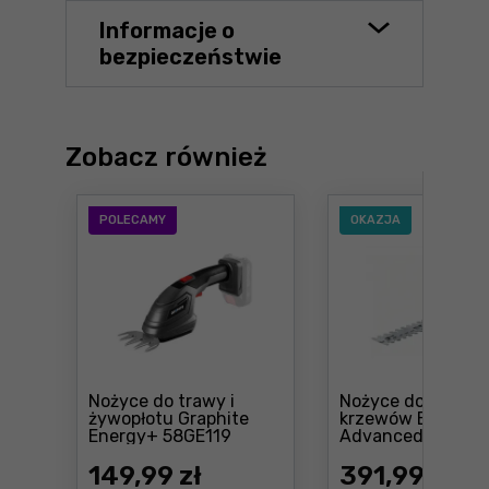
Informacje o
bezpieczeństwie
Zobacz również
POLECAMY
OKAZJA
Nożyce do trawy i
Nożyce do trawy i
żywopłotu Graphite
krzewów Bosch
Cena: 149 ,99 zł
Energy+ 58GE119
AdvancedShear 1
Cena: 391 ,99 zł
149
,99 zł
391
,99 zł