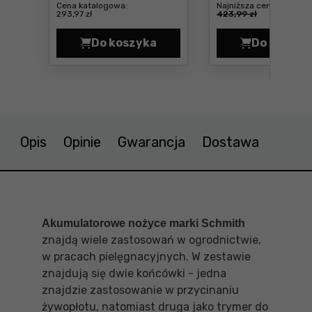
Cena katalogowa:
Najniższa cena:
-7
293,97 zł
423,99 zł
Do koszyka
Do koszyk
Nożyce do trawy i żywopłotu Grap
Nożyc
Opis
Opinie
Gwarancja
Dostawa
Akumulatorowe nożyce marki Schmith
znajdą wiele zastosowań w ogrodnictwie,
w pracach pielęgnacyjnych. W zestawie
znajdują się dwie końcówki - jedna
znajdzie zastosowanie w przycinaniu
żywopłotu, natomiast druga jako trymer do