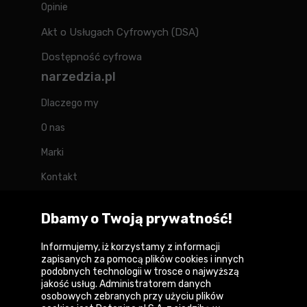
Opinie
Akt o Usługach Cyfrowych (DSA)
Dostępność cyfrowa
narzedzia.pl
Dlaczego my
O nas
Marki
Kontakt
Blog
Dbamy o Twoją prywatność!
Forum
Informujemy, iż korzystamy z informacji
zapisanych za pomocą plików cookies i innych
podobnych technologii w trosce o najwyższą
jakość usług. Administratorem danych
Copyright © 2026
osobowych zebranych przy użyciu plików