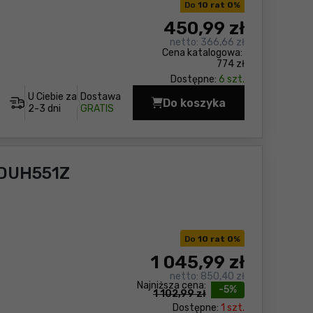
Do
10 rat 0
%
450
,99 zł
netto:
366,66 zł
Cena katalogowa:
774 zł
Dostępne:
6 szt.
U Ciebie za
Dostawa
Do koszyka
Nożyce do żywopłotu 
2-3 dni
GRATIS
 DUH551Z
Do
10 rat 0
%
1 045
,99 zł
netto:
850,40 zł
Najniższa cena:
-5%
1 102,99 zł
Dostępne:
1 szt.