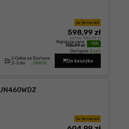
Do
10 rat 0
%
598
,99 zł
netto:
486,98 zł
Najniższa cena:
-15%
705,99 zł
Dostępne:
6 szt.
U Ciebie za
Dostawa
Do koszyka
Nożyce do żywopłotu
2-3 dni
GRATIS
a UN460WDZ
Do
10 rat 0
%
604
,99 zł