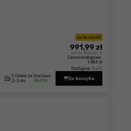
Do
10 rat 0
%
991
,99 zł
netto:
806,50 zł
Cena katalogowa:
1 483 zł
Dostępne:
4 szt.
U Ciebie za
Dostawa
Do koszyka
Nożyce do żywopłotu 
2-3 dni
GRATIS