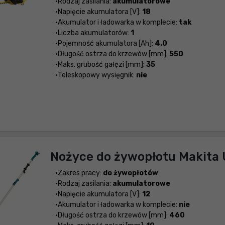
Rodzaj zasilania:
akumulatorowe
Napięcie akumulatora [V]:
18
Akumulator i ładowarka w komplecie:
tak
Liczba akumulatorów:
1
Pojemność akumulatora [Ah]:
4.0
Długość ostrza do krzewów [mm]:
550
Maks. grubość gałęzi [mm]:
35
Teleskopowy wysięgnik:
nie
Nożyce do żywopłotu Makit
Zakres pracy:
do żywopłotów
Rodzaj zasilania:
akumulatorowe
Napięcie akumulatora [V]:
12
Akumulator i ładowarka w komplecie:
nie
Długość ostrza do krzewów [mm]:
460