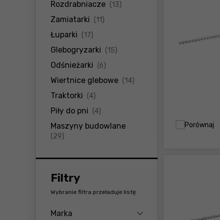
produkty
Rozdrabniacze
(13)
produkty
Zamiatarki
(11)
produkty
Łuparki
(17)
produkty
Glebogryzarki
(15)
produkty
Odśnieżarki
(6)
produkty
Wiertnice glebowe
(14)
produkty
Traktorki
(4)
produkty
Piły do pni
(4)
Porównaj
Maszyny budowlane
produkty
(29)
Filtry
Wybranie filtra przeładuje listę
Marka