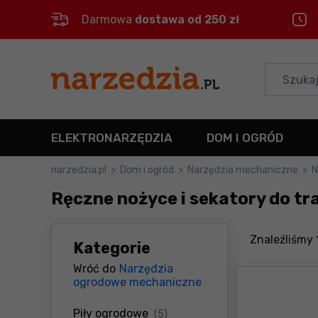
Darmowa
dostawa od 250 zł
Control
M
Menu główne
Filtry
ELEKTRONARZĘDZIA
DOM I OGRÓD
Produkty
narzedzia.pl
>
Dom i ogród
>
Narzędzia mechaniczne
>
N
Ręczne nożyce i sekatory do t
Stopka
Mapa strony
Znaleźliśmy
Kategorie
Wróć do
Narzędzia
ogrodowe mechaniczne
produkty
Piły ogrodowe
(5)