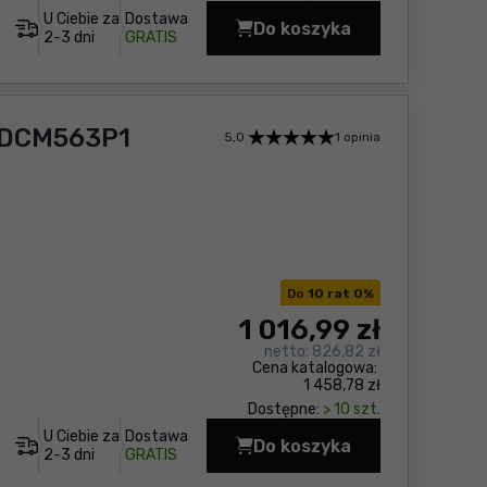
U Ciebie za
Dostawa
Do koszyka
Nożyce do żywopłotu 
2-3 dni
GRATIS
 DCM563P1
5,0
1 opinia
Do
10 rat 0
%
1 016
,99 zł
netto:
826,82 zł
Cena katalogowa:
1 458,78 zł
Dostępne:
> 10 szt.
U Ciebie za
Dostawa
Do koszyka
Nożyce do żywopłotu 
2-3 dni
GRATIS