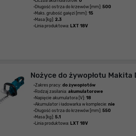
Liczba akumulatorów:
0
Długość ostrza do krzewów [mm]:
500
Maks. grubość gałęzi [mm]:
15
Masa [kg]:
2.3
Linia produktowa:
LXT 18V
Nożyce do żywopłotu Makita
Zakres pracy:
do żywopłotów
Rodzaj zasilania:
akumulatorowe
Napięcie akumulatora [V]:
18
Akumulator i ładowarka w komplecie:
nie
Długość ostrza do krzewów [mm]:
550
Masa [kg]:
5.1
Linia produktowa:
LXT 18V