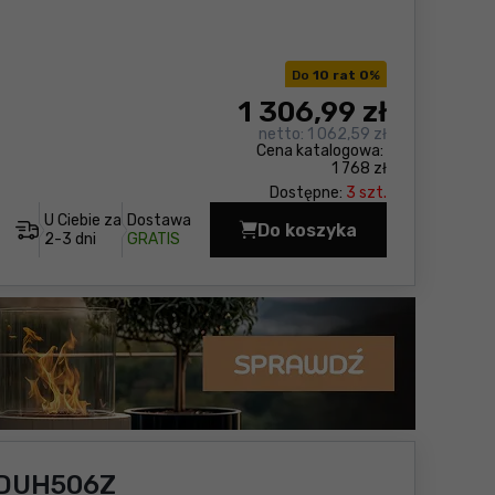
Do
10 rat 0
%
1 306
,99 zł
netto:
1 062,59 zł
Cena katalogowa:
1 768 zł
Dostępne:
3 szt.
U Ciebie za
Dostawa
Do koszyka
Nożyce do żywopłotu 
2-3 dni
GRATIS
 DUH506Z