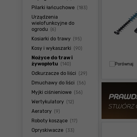
produkty
Pilarki łańcuchowe
(183)
Urządzenia
wielofunkcyjne do
produkty
ogrodu
(6)
produkty
Kosiarki do trawy
(95)
produkty
Kosy i wykaszarki
(90)
Nożyce do traw i
produkty
żywopłotu
Porównaj
(140)
produkty
Odkurzacze do liści
(29)
produkty
Dmuchawy do liści
(56)
produkty
Myjki ciśnieniowe
(56)
produkty
Wertykulatory
(12)
produkty
Aeratory
(9)
produkty
Roboty koszące
(17)
produkty
Opryskiwacze
(33)