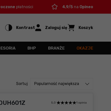
roczone
płatności
4,9/5
na
Opineo
Kontrast
Zaloguj się
Koszyk
CESORIA
BHP
BRANŻE
OKAZJE
Sortuj od
Sortuj
Popularność największa
 DUH601Z
5,0
1 opinia