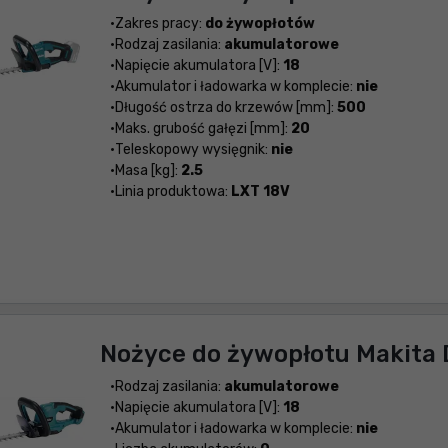
Zakres pracy:
do żywopłotów
Rodzaj zasilania:
akumulatorowe
Napięcie akumulatora [V]:
18
Akumulator i ładowarka w komplecie:
nie
Długość ostrza do krzewów [mm]:
500
Maks. grubość gałęzi [mm]:
20
Teleskopowy wysięgnik:
nie
Masa [kg]:
2.5
Linia produktowa:
LXT 18V
Nożyce do żywopłotu Makita
Rodzaj zasilania:
akumulatorowe
Napięcie akumulatora [V]:
18
Akumulator i ładowarka w komplecie:
nie