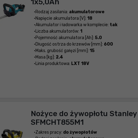
1x5,0Ah
Rodzaj zasilania:
akumulatorowe
Napięcie akumulatora [V]:
18
Akumulator i ładowarka w komplecie:
tak
Liczba akumulatorów:
1
Pojemność akumulatora [Ah]:
5.0
Długość ostrza do krzewów [mm]:
600
Maks. grubość gałęzi [mm]:
15
Masa [kg]:
2.4
Linia produktowa:
LXT 18V
Nożyce do żywopłotu Stanley
SFMCHT855M1
Zakres pracy:
do żywopłotów