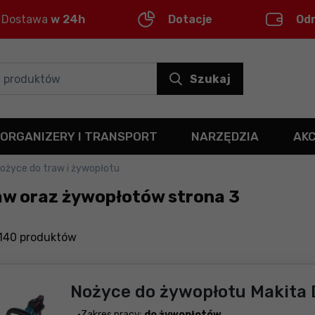
Dostawa
w 24h
Dotacje
Od
Szukaj
ORGANIZERY I TRANSPORT
NARZĘDZIA
AK
ożyce do traw i żywopłotu
raw oraz żywopłotów strona 3
140
produktów
Nożyce do żywopłotu Makita
Zakres pracy:
do żywopłotów