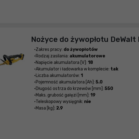
Nożyce do żywopłotu DeWalt
Zakres pracy:
do żywopłotów
Rodzaj zasilania:
akumulatorowe
Napięcie akumulatora [V]:
18
Akumulator i ładowarka w komplecie:
tak
Liczba akumulatorów:
1
Pojemność akumulatora [Ah]:
5.0
Długość ostrza do krzewów [mm]:
550
Maks. grubość gałęzi [mm]:
19
Teleskopowy wysięgnik:
nie
Masa [kg]:
2.9