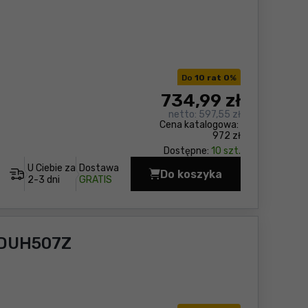
Do
10 rat 0
%
734
,99 zł
netto:
597,55 zł
Cena katalogowa:
972 zł
Dostępne:
10 szt.
U Ciebie za
Dostawa
Do koszyka
Nożyce do żywopłotu 
2-3 dni
GRATIS
 DUH507Z