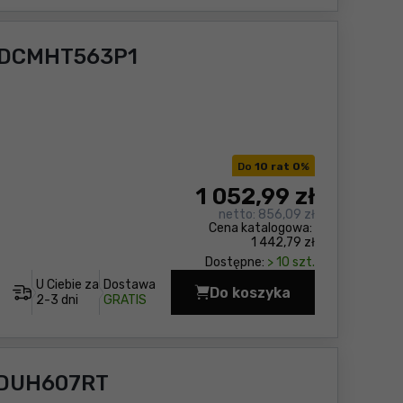
t DCMHT563P1
Do
10 rat 0
%
1 052
,99 zł
netto:
856,09 zł
Cena katalogowa:
1 442,79 zł
Dostępne:
> 10 szt.
U Ciebie za
Dostawa
Do koszyka
Nożyce do żywopłotu 
2-3 dni
GRATIS
 DUH607RT