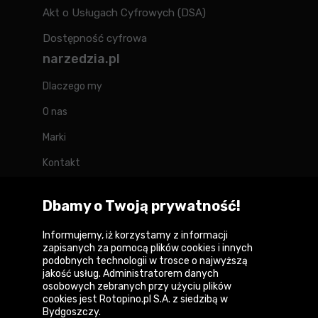
Akt o Usługach Cyfrowych (DSA)
Dostępność cyfrowa
narzedzia.pl
Dlaczego my
O nas
Marki
Kontakt
Blog
Dbamy o Twoją prywatność!
Forum
Informujemy, iż korzystamy z informacji
zapisanych za pomocą plików cookies i innych
podobnych technologii w trosce o najwyższą
jakość usług. Administratorem danych
Copyright © 2026
osobowych zebranych przy użyciu plików
cookies jest Rotopino.pl S.A. z siedzibą w
Polityka prywatności i zasady korzystania z
Bydgoszczy.