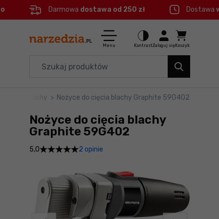
eo
Darmowa
dostawa od 250 zł
Dostawa
Ctrl
M
Elektronarzędzia
Menu główne
Menu
Kontrast
Zaloguj się
Koszyk
Dom i ogród
Informacje o produkcie
Organizery i transport
życe do blachy
>
Nożyce do cięcia blachy Graphite 59G402
Do koszyka
Narzędzia
Nożyce do cięcia blachy
Szczegółowe informacje
Akcesoria
Graphite 59G402
2 opinie
5,0
BHP
Stopka
Branże
Mapa strony
Okazje