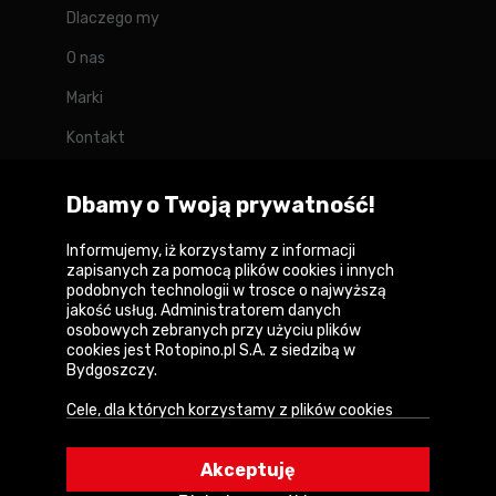
Dlaczego my
O nas
Marki
Kontakt
Blog
Dbamy o Twoją prywatność!
Forum
Informujemy, iż korzystamy z informacji
zapisanych za pomocą plików cookies i innych
podobnych technologii w trosce o najwyższą
jakość usług. Administratorem danych
Copyright © 2026
osobowych zebranych przy użyciu plików
cookies jest Rotopino.pl S.A. z siedzibą w
Polityka prywatności i zasady korzystania z
Bydgoszczy.
serwisu
Cele, dla których korzystamy z plików cookies
Informacja o plikach cookies
• Zapewnienie prawidłowego działania naszego
serwisu i realizacji usług,
Mapa witryny
Akceptuję
• Uwierzytelnienie użytkowników w serwisie,