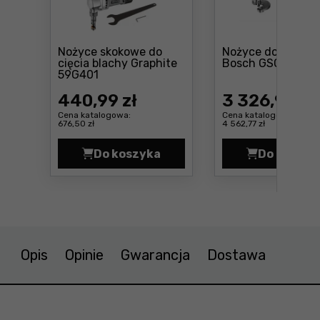
Nożyce skokowe do
Nożyce do blachy
Cen
cięcia blachy Graphite
Bosch GSC 2,8
Cena: 440 ,99 zł
59G401
440
,99 zł
3 326
,99 zł
Cena katalogowa:
Cena katalogowa:
676,50 zł
4 562,77 zł
Do koszyka
Do koszyk
Nożyce skokowe do cięcia blachy
Nożyc
Opis
Opinie
Gwarancja
Dostawa