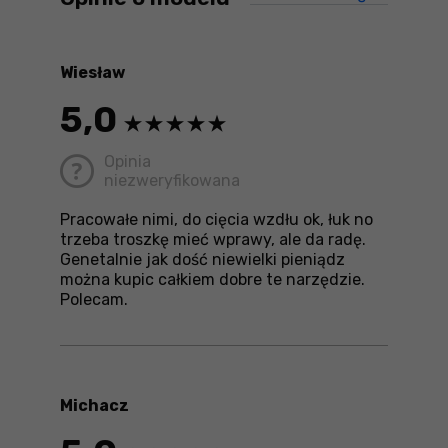
treści ni
Wiesław
5,0
Opinia
niezweryfikowana
Pracowałe nimi, do cięcia wzdłu ok, łuk no
trzeba troszkę mieć wprawy, ale da radę.
Genetalnie jak dość niewielki pieniądz
można kupic całkiem dobre te narzędzie.
Polecam.
Michacz