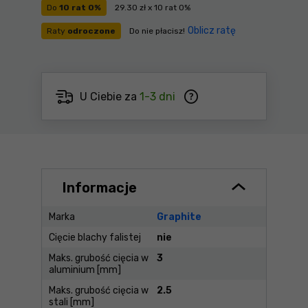
Do
10 rat 0%
29.30 zł x 10 rat 0%
Oblicz ratę
Raty
odroczone
Do nie płacisz!
U Ciebie za
1-3 dni
Informacje
Marka
Graphite
Cięcie blachy falistej
nie
Maks. grubość cięcia w
3
aluminium [mm]
Maks. grubość cięcia w
2.5
stali [mm]