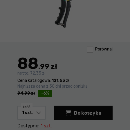
Porównaj
88
,99 zł
netto:
72,35 zł
Cena katalogowa:
121,63
zł
Najniższa cena z 30 dni przed obniżką
94,99
zł
-6%
Ilość
Do koszyka
Nitownica 8" Sata 
Dostępne:
1 szt.