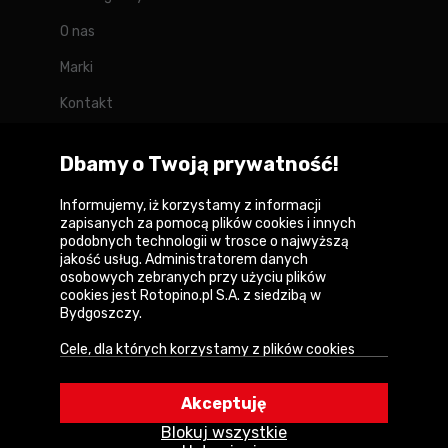
O nas
Marki
Kontakt
Blog
Dbamy o Twoją prywatność!
Forum
Informujemy, iż korzystamy z informacji
zapisanych za pomocą plików cookies i innych
podobnych technologii w trosce o najwyższą
jakość usług. Administratorem danych
Copyright © 2026
osobowych zebranych przy użyciu plików
cookies jest Rotopino.pl S.A. z siedzibą w
Polityka prywatności i zasady korzystania z
Bydgoszczy.
serwisu
Cele, dla których korzystamy z plików cookies
Informacja o plikach cookies
• Zapewnienie prawidłowego działania naszego
serwisu i realizacji usług,
Mapa witryny
Akceptuję
• Uwierzytelnienie użytkowników w serwisie,
Blokuj wszystkie
• Optymalizowanie wydajności i szybkości