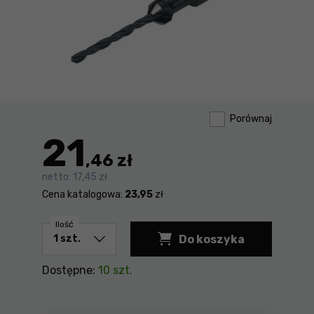
Porównaj
21
,46 zł
netto:
17,45 zł
Cena katalogowa:
23,95
zł
Ilość
Do koszyka
Nawiertak z fazown
Dostępne:
10 szt.