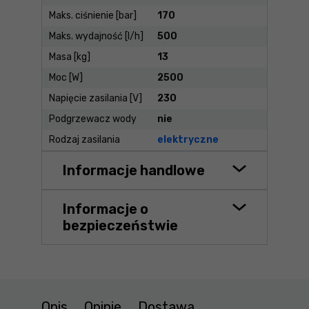
Maks. ciśnienie [bar]
170
Maks. wydajność [l/h]
500
Masa [kg]
13
Moc [W]
2500
Napięcie zasilania [V]
230
Podgrzewacz wody
nie
Rodzaj zasilania
elektryczne
Informacje handlowe
Informacje o
bezpieczeństwie
Opis
Opinie
Dostawa