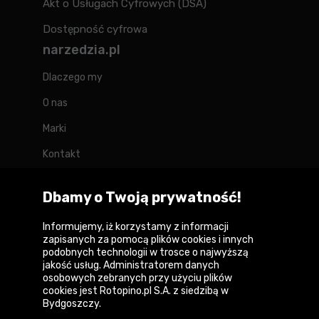
Akt o Usługach Cyfrowych (DSA)
Dostępność cyfrowa
narzedzia.pl
Dlaczego my
O nas
Marki
Kontakt
Blog
Dbamy o Twoją prywatność!
Forum
Informujemy, iż korzystamy z informacji
zapisanych za pomocą plików cookies i innych
podobnych technologii w trosce o najwyższą
jakość usług. Administratorem danych
Copyright © 2026
osobowych zebranych przy użyciu plików
cookies jest Rotopino.pl S.A. z siedzibą w
Polityka prywatności i zasady korzystania z
Bydgoszczy.
serwisu