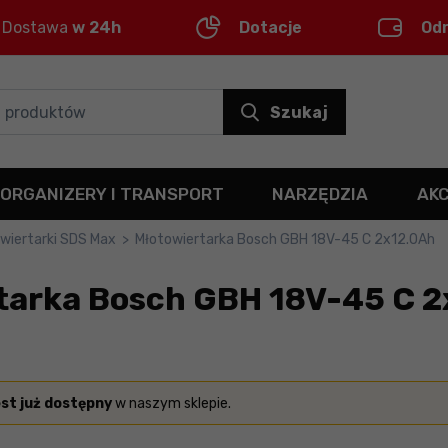
Dostawa
w 24h
Dotacje
Od
Szukaj
ORGANIZERY I TRANSPORT
NARZĘDZIA
AK
wiertarki SDS Max
>
Młotowiertarka Bosch GBH 18V-45 C 2x12.0Ah
tarka Bosch GBH 18V-45 C 
est już dostępny
w naszym sklepie.