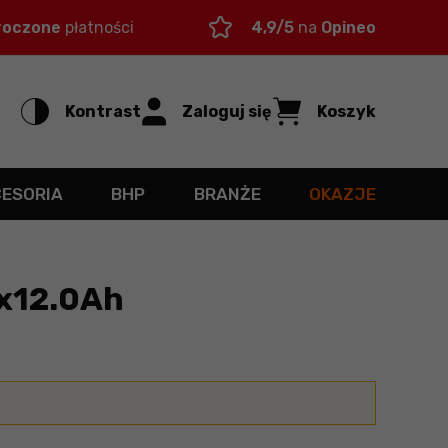
roczone
płatności
4,9/5
na
Opineo
Kontrast
Zaloguj się
Koszyk
CESORIA
BHP
BRANŻE
OKAZJE
2x12.0Ah