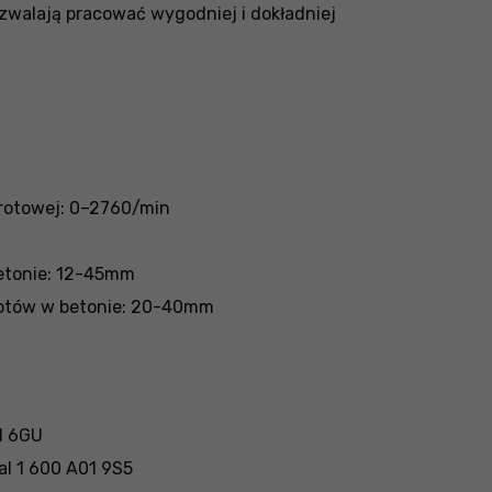
zwalają pracować wygodniej i dokładniej
brotowej: 0–2760/min
betonie: 12-45mm
łotów w betonie: 20-40mm
1 6GU
al 1 600 A01 9S5