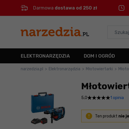
Darmowa
dostawa od 250 zł
Control
M
Menu główne
Informacje o produkcie
ELEKTRONARZĘDZIA
DOM I OGRÓD
Szczegółowe informacje
narzedzia.pl
>
Elektronarzędzia
>
Młotowiertarki
>
Młoto
Stopka
Młotowier
Mapa strony
1 opinia
5,0
Ten produkt
nie j