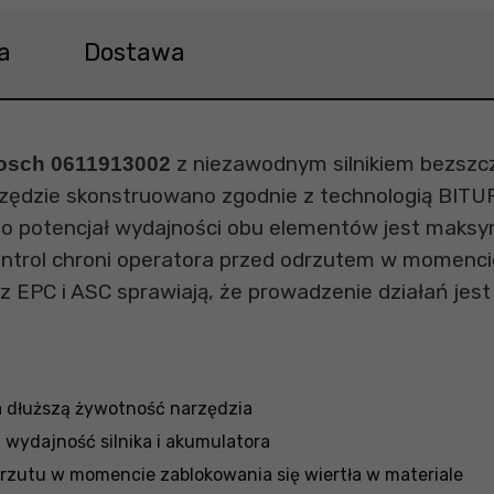
a
Dostawa
z niezawodnym silnikiem bezsz
osch 0611913002
ędzie skonstruowano zgodnie z technologią BITURBO,
o potencjał wydajności obu elementów jest maksy
ntrol chroni operatora przed odrzutem w momencie
 EPC i ASC sprawiają, że prowadzenie działań jest 
 dłuższą żywotność narzędzia
ydajność silnika i akumulatora
rzutu w momencie zablokowania się wiertła w materiale