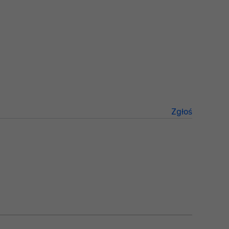
Zgłoś
treści niez