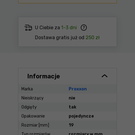
U Ciebie za
1-3 dni
Dostawa gratis już od
250 zł
Informacje
Marka
Proxxon
Nieiskrzący
nie
Odgięty
tak
Opakowanie
pojedyncze
Rozmiar [mm]
19
Typ rozmiarów
rozmiary w mm