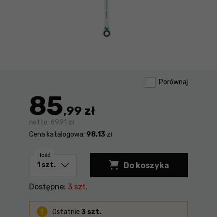
Porównaj
85
,99 zł
netto:
69,91 zł
Cena katalogowa:
98,13
zł
Ilość
Do koszyka
Micro-Combispeeder
Dostępne:
3 szt.
Ostatnie
3 szt.