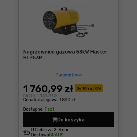
Nagrzewnica gazowa 53kW Master
BLP53M
Parametry
1 760
,99 zł
Do
10 rat 0
%
netto:
1 431,70 zł
Cena katalogowa:
1 840 zł
Dostępne:
7 szt.
Do koszyka
Nagrzewnica gazowa 53kW 
U Ciebie za
2-3 dni
Dostawa
GRATIS