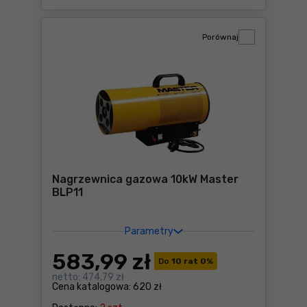
Porównaj
Nagrzewnica gazowa 10kW Master
BLP11
Parametry
583
,99 zł
Do
10 rat 0
%
netto:
474,79 zł
Cena katalogowa:
620 zł