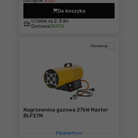
Dostępne:
2 szt.
Do koszyka
Nagrzewnica gazowa 10kW M
U Ciebie za
2-3 dni
Dostawa
GRATIS
Porównaj
Nagrzewnica gazowa 27kW Master
BLP27M
Parametry