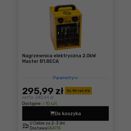
Nagrzewnica elektryczna 2.0kW
Master B1.8ECA
Parametry
295
,99 zł
Do
10 rat 0
%
netto:
240,64 zł
Dostępne:
> 10 szt.
Do koszyka
Nagrzewnica elektryczna 2
U Ciebie za
2-3 dni
Dostawa
GRATIS