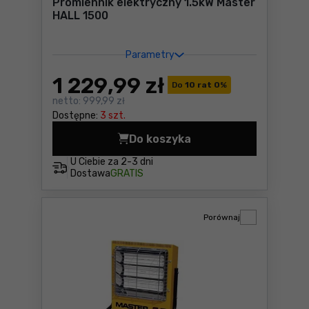
Promiennik elektryczny 1.5kW Master
HALL 1500
Parametry
1 229
,99 zł
Do
10 rat 0
%
netto:
999,99 zł
Dostępne:
3 szt.
Do koszyka
Promiennik elektryczny 1.5
U Ciebie za
2-3 dni
Dostawa
GRATIS
Porównaj