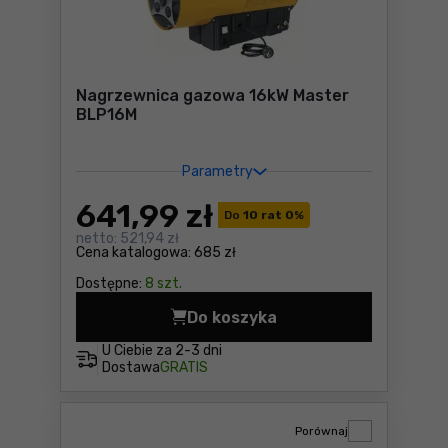
Nagrzewnica gazowa 16kW Master
BLP16M
Parametry
641
,99 zł
Do
10 rat 0
%
netto:
521,94 zł
Cena katalogowa:
685 zł
Dostępne:
8 szt.
Do koszyka
Nagrzewnica gazowa 16kW 
U Ciebie za
2-3 dni
Dostawa
GRATIS
Porównaj