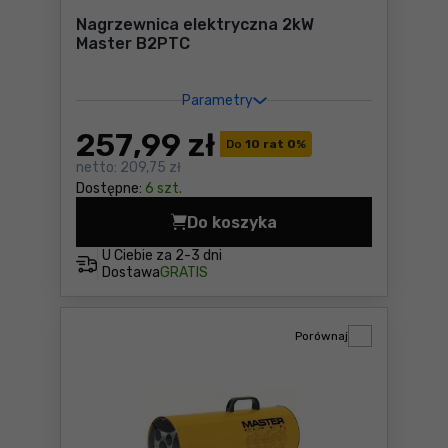
Nagrzewnica elektryczna 2kW
Master B2PTC
Parametry
257
,99 zł
Do
10 rat 0
%
netto:
209,75 zł
Dostępne:
6 szt.
Do koszyka
Nagrzewnica elektryczna 2
U Ciebie za
2-3 dni
Dostawa
GRATIS
Porównaj