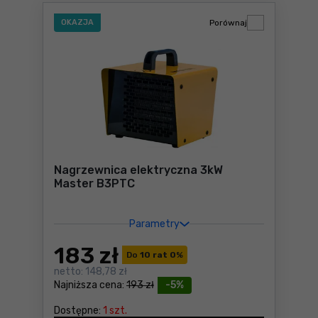
OKAZJA
Porównaj
Nagrzewnica elektryczna 3kW
Master B3PTC
Parametry
183
zł
Do
10 rat 0
%
netto:
148,78 zł
Najniższa cena:
193 zł
-5%
Dostępne:
1 szt.