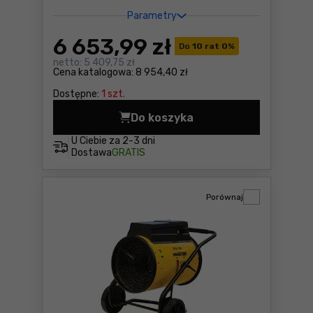
Parametry
6 653
,99 zł
Do
10 rat 0
%
netto:
5 409,75 zł
Cena katalogowa:
8 954,40 zł
Dostępne:
1 szt.
Do koszyka
Nagrzewnica elektryczna 3
U Ciebie za
2-3 dni
Dostawa
GRATIS
Porównaj