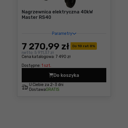
Nagrzewnica elektryczna 40kW
Master RS40
Parametry
7 270
,99 zł
Do
10 rat 0
%
netto:
5 911,37 zł
Cena katalogowa:
7 490 zł
Dostępne:
1 szt.
Do koszyka
Nagrzewnica elektryczna 4
U Ciebie za
2-3 dni
Dostawa
GRATIS