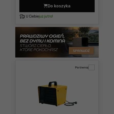
Do koszyka
Nagrzewnica elektryczna 3
U Ciebie
już jutro!
Porównaj