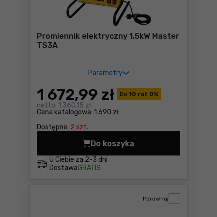
Promiennik elektryczny 1.5kW Master
TS3A
Parametry
1 672
,99 zł
Do
10 rat 0
%
netto:
1 360,15 zł
Cena katalogowa:
1 690 zł
Dostępne:
2 szt.
Do koszyka
Promiennik elektryczny 1.5
U Ciebie za
2-3 dni
Dostawa
GRATIS
Porównaj