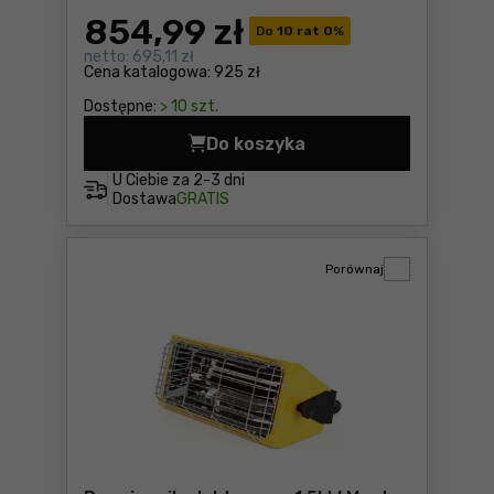
854
,99 zł
Do
10 rat 0
%
netto:
695,11 zł
Cena katalogowa:
925 zł
Dostępne:
> 10 szt.
Do koszyka
Nagrzewnica gazowa 27kW 
U Ciebie za
2-3 dni
Dostawa
GRATIS
Porównaj