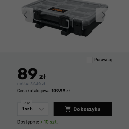
Porównaj
89
zł
netto:
72,36 zł
Cena katalogowa:
109,99
zł
Ilość
Do koszyka
Dostępne:
> 10 szt.