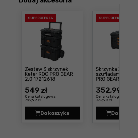
Dodaj akcesoria
SUPEROFERTA
SUPEROFERTA
Zestaw 3 skrzynek
Skrzynka XL z 3
Keter ROC PRO GEAR
szufladami Keter
Cena: 549 zł
2.0 17212618
PRO GEAR 2.0
Cena
17212468
549
zł
352
,99 zł
Cena katalogowa:
Cena katalogowa:
799,99 zł
369,99 zł
Do koszyka
Do koszyk
Zestaw 3 skrzynek Keter ROC PRO
Skrzy