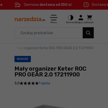
eo
Darmowa
dostawa od 250 zł
Dostawa
Ctrl
M
Elektronarzędzia
Menu główne
Menu
Kontrast
Zaloguj się
Koszyk
Dom i ogród
Informacje o produkcie
Organizery i transport
anizery
>
Mały organizer Keter ROC PRO GEAR 2.0 17211900
Do koszyka
Narzędzia
NOWOŚĆ
Szczegółowe informacje
Akcesoria
Mały organizer Keter ROC
PRO GEAR 2.0 17211900
BHP
Stopka
1 opinia
5,0
Branże
Mapa strony
Okazje