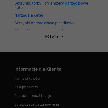
Skrzynki, torby i organizery narzędziowe
Keter
Narzędzia Keter
Skrzynki narzędziowe plastikowe
Skrzynki narzędziowe modułowe
Rozwiń
Kup skrzynki narzędziowe Keter ROC Pro
Gear, weź udział w konkursie i wygraj!
Świąteczne prezenty
Informacje dla Klienta
Formy płatności
Zakupy na raty
Dostawa - koszt i opcje
Sprawdź status zamówienia