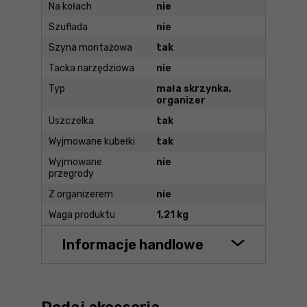
Na kołach
nie
Szuflada
nie
Szyna montażowa
tak
Tacka narzędziowa
nie
Typ
mała skrzynka,
organizer
Uszczelka
tak
Wyjmowane kubełki
tak
Wyjmowane
nie
przegrody
Z organizerem
nie
Waga produktu
1,21 kg
Informacje handlowe