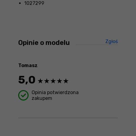
1027299
Opinie o modelu
Zgłoś
treści ni
Tomasz
5,0
Opinia potwierdzona
zakupem