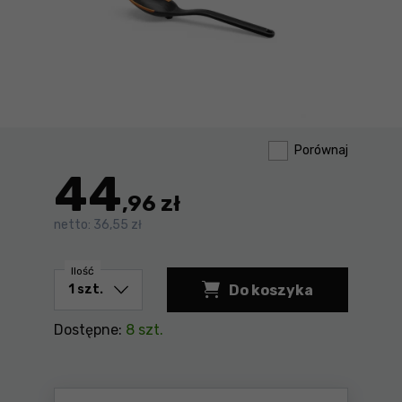
Porównaj
44
,96 zł
netto:
36,55 zł
Ilość
Do koszyka
Łyżka Functional F
Dostępne:
8 szt.