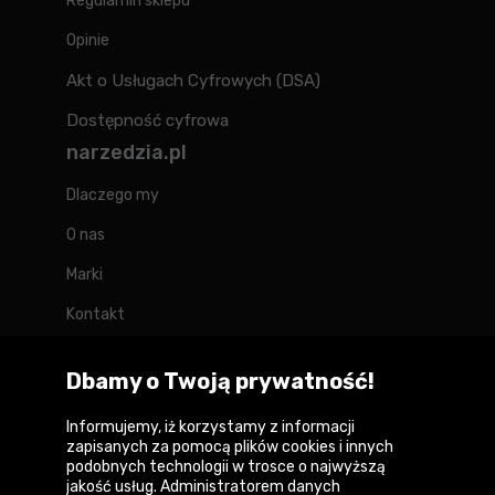
Regulamin sklepu
Opinie
Akt o Usługach Cyfrowych (DSA)
Dostępność cyfrowa
narzedzia.pl
Dlaczego my
O nas
Marki
Kontakt
Blog
Dbamy o Twoją prywatność!
Forum
Informujemy, iż korzystamy z informacji
zapisanych za pomocą plików cookies i innych
podobnych technologii w trosce o najwyższą
jakość usług. Administratorem danych