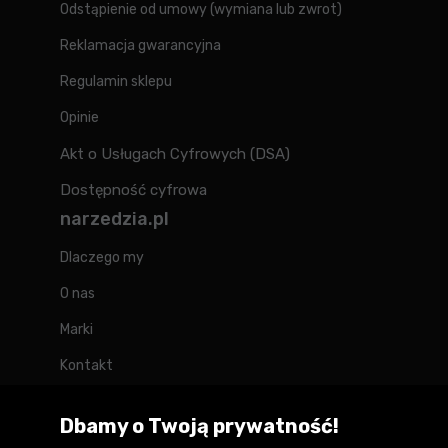
Odstąpienie od umowy (wymiana lub zwrot)
Reklamacja gwarancyjna
Regulamin sklepu
Opinie
Akt o Usługach Cyfrowych (DSA)
Dostępność cyfrowa
narzedzia.pl
Dlaczego my
O nas
Marki
Kontakt
Blog
Dbamy o Twoją prywatność!
Forum