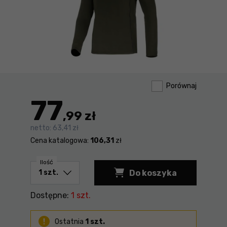
Porównaj
77
,99 zł
netto:
63,41 zł
Cena katalogowa:
106,31
zł
Ilość
Do koszyka
Koszulka termiczna 
Dostępne:
1 szt.
Ostatnia
1 szt.