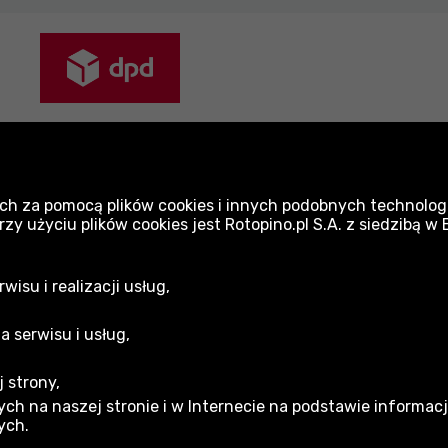
yłki pakowane są z najwyższą dbałością. Dokład
sportu.
ch za pomocą plików cookies i innych podobnych technologi
 użyciu plików cookies jest Rotopino.pl S.A. z siedzibą w
isu i realizacji usług,
a serwisu i usług,
 strony,
acja gwarancyjna
ch na naszej stronie i w Internecie na podstawie informac
ych.
min sklepu