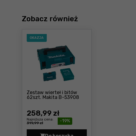
Zobacz również
OKAZJA
Zestaw wierteł i bitów
Cena: 258 ,99 zł
62szt. Makita B-53908
258
,99 zł
Najniższa cena:
-19%
319,99 zł
Do koszyka