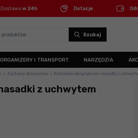
Dostawa
w 24h
Dotacje
Od
Szukaj
ORGANIZERY I TRANSPORT
NARZĘDZIA
AK
e
>
Zestawy akcesoriów
>
Końcówki wkrętakowe i nasadki z uchwy
 nasadki z uchwytem