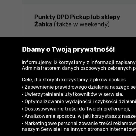
Punkty DPD Pickup lub sklepy
Żabka
(także w weekendy)
Dbamy o Twoją prywatność!
Zapewniamy, że wysyłane przez nas przes
odpowiednio zabezpieczone na czas tran
Informujemy, iż korzystamy z informacji zapisany
Administratorem danych osobowych zebranych przy
Cele, dla których korzystamy z plików cookies
• Zapewnienie prawidłowego działania naszego serw
• Uwierzytelnienie użytkowników w serwisie,
• Optymalizowanie wydajności i szybkości działani
• Dostosowywanie treści do Twoich preferencji,
Informacje dla Klienta
• Analizowanie sposobu, w jaki korzystasz z naszej
Formy płatności
Reklam
• Marketingowe personalizowanie treści reklamowy
naszym Serwisie i na innych stronach internetow
Zakupy na raty
Regula