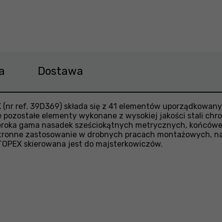
Makita B-53908 Cena 258,99 zł
a
Dostawa
(nr ref. 39D369) składa się z 41 elementów uporządkowa
ie pozostałe elementy wykonane z wysokiej jakości stali c
zeroka gama nasadek sześciokątnych metrycznych, końcówe
stronne zastosowanie w drobnych pracach montażowych, n
TOPEX skierowana jest do majsterkowiczów.