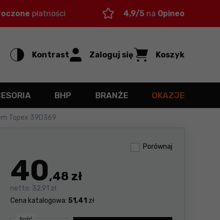
roczone
płatności
4,9/5
na
Opineo
Kontrast
Zaloguj się
Koszyk
CESORIA
BHP
BRANŻE
OKAZJE
tem Topex 39D369
Porównaj
40
,48 zł
netto:
32,91 zł
Cena katalogowa:
51,41
zł
Ilość