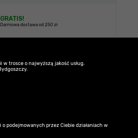
GRATIS!
Darmowa dostawa od 250 zł
amy wszelkich starań, aby produkty były
i w trosce o najwyższą jakość usług.
 Bydgoszczy.
narzedzia.pl
Dlaczego my
ji o podejmowanych przez Ciebie działaniach w
O nas