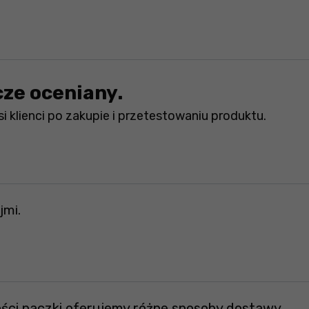
cze oceniany.
i klienci po zakupie i przetestowaniu produktu.
jmi.
ości paczki oferujemy różne sposoby dostawy.