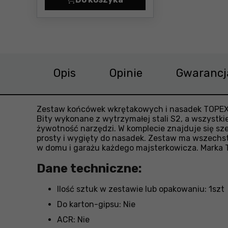
Zestaw wierteł i bitów 62szt. 
Opis
Opinie
Gwarancj
Zestaw końcówek wkrętakowych i nasadek TOPEX 
Bity wykonane z wytrzymałej stali S2, a wszystk
żywotność narzędzi. W komplecie znajduje się s
prosty i wygięty do nasadek. Zestaw ma wszech
w domu i garażu każdego majsterkowicza. Marka 
Dane techniczne:
Ilość sztuk w zestawie lub opakowaniu: 1szt
Do karton-gipsu: Nie
ACR: Nie