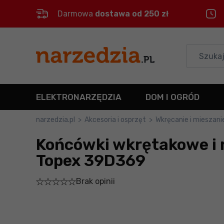
Darmowa
dostawa od 250 zł
Control
M
Menu główne
Informacje o produkcie
ELEKTRONARZĘDZIA
DOM I OGRÓD
Do koszyka
narzedzia.pl
>
Akcesoria i osprzęt
>
Wkręcanie i mieszani
Końcówki wkrętakowe i
Szczegółowe informacje
Topex 39D369
Stopka
Brak opinii
Mapa strony