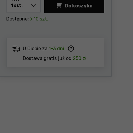
Do koszyka
Końcówki wkrętakowe i 
Dostępne:
> 10 szt.
U Ciebie za
1-3 dni
Dostawa gratis już od
250 zł