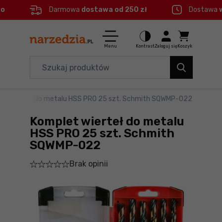
eo
Darmowa
dostawa od 250 zł
Dostawa
Ctrl
M
Elektronarzędzia
Menu główne
Menu
Kontrast
Zaloguj się
Koszyk
Dom i ogród
Informacje o produkcie
Organizery i transport
et wierteł do metalu HSS PRO 25 szt. Schmith SQWMP-022
Do koszyka
Narzędzia
Komplet wierteł do metalu
Szczegółowe informacje
Akcesoria
HSS PRO 25 szt. Schmith
SQWMP-022
BHP
Stopka
Brak opinii
Branże
Mapa strony
Okazje