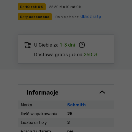
Do
10 rat 0%
22.60 zł x 10 rat 0%
Oblicz ratę
Raty
odroczone
Do nie płacisz!
U Ciebie za
1-3 dni
Dostawa gratis już od
250 zł
Informacje
Marka
Schmith
Ilość w opakowaniu
25
Liczba ostrzy
2
Praca z udarem
nie