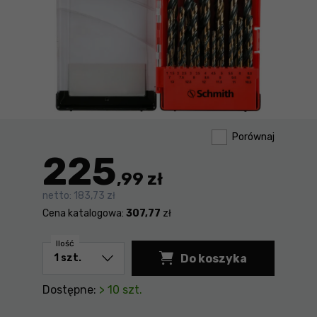
Porównaj
225
,99 zł
netto:
183,73 zł
Cena katalogowa:
307,77
zł
Ilość
Do koszyka
Dostępne:
> 10 szt.