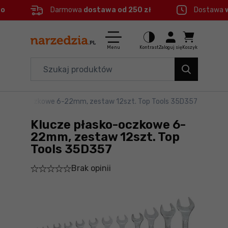
eo
Darmowa
dostawa od 250 zł
Dostawa
Ctrl
M
Elektronarzędzia
Menu główne
Menu
Kontrast
Zaloguj się
Koszyk
Dom i ogród
Informacje o produkcie
Organizery i transport
 płasko-oczkowe 6-22mm, zestaw 12szt. Top Tools 35D357
Do koszyka
Narzędzia
Klucze płasko-oczkowe 6-
Szczegółowe informacje
Akcesoria
22mm, zestaw 12szt. Top
Tools 35D357
BHP
Stopka
Brak opinii
Branże
Mapa strony
Okazje