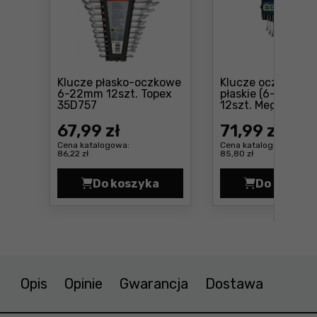
Klucze płasko-oczkowe
Klucze oczkowo-
6-22mm 12szt. Topex
płaskie (6-22mm),
Cena: 67 ,99 zł
35D757
12szt. Mega 3534
67
,99 zł
71
,99 zł
Cena katalogowa:
Cena katalogowa:
86,22 zł
85,80 zł
Do koszyka
Do koszyk
Klucze płasko-oczkowe 6-22mm 12
Klucz
Opis
Opinie
Gwarancja
Dostawa