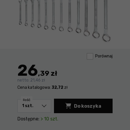
Porównaj
26
,39 zł
netto:
21,46 zł
Cena katalogowa:
32,72
zł
Ilość
Do koszyka
Klucze płasko-oczk
Dostępne:
> 10 szt.