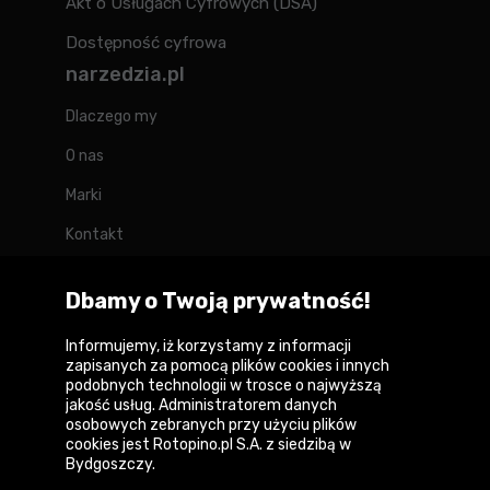
Akt o Usługach Cyfrowych (DSA)
Dostępność cyfrowa
narzedzia.pl
Dlaczego my
O nas
Marki
Kontakt
Blog
Dbamy o Twoją prywatność!
Forum
Informujemy, iż korzystamy z informacji
zapisanych za pomocą plików cookies i innych
podobnych technologii w trosce o najwyższą
jakość usług. Administratorem danych
Copyright © 2026
osobowych zebranych przy użyciu plików
cookies jest Rotopino.pl S.A. z siedzibą w
Polityka prywatności i zasady korzystania z
Bydgoszczy.
serwisu