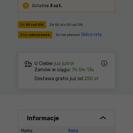
Ostatnie
3 szt.
Do
10 rat 0%
24.50 zł x 10 rat 0%
Oblicz ratę
Raty
odroczone
Do nie płacisz!
U Ciebie
już jutro!
Zamów w ciągu:
7h 5m 12s
Dostawa gratis już od
250 zł
Informacje
Marka
Yato