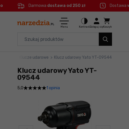
eo
Darmowa
dostawa od 250 zł
Dostawa
Ctrl
M
Elektronarzędzia
Menu główne
Menu
Kontrast
Zaloguj się
Koszyk
Dom i ogród
Informacje o produkcie
Organizery i transport
rzędzia
>
Klucze udarowe
>
Klucz udarowy Yato YT-09544
Do koszyka
Narzędzia
Klucz udarowy Yato YT-
Szczegółowe informacje
Akcesoria
09544
1 opinia
5,0
BHP
Stopka
Branże
Mapa strony
Okazje