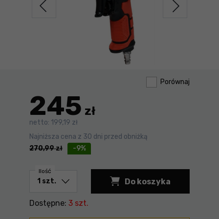
Porównaj
245
zł
netto:
199,19 zł
Najniższa cena z 30 dni przed obniżką
270,99
zł
-9%
Ilość
Do koszyka
Dostępne:
3 szt.