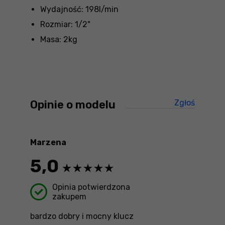
Wydajność: 198l/min
Rozmiar: 1/2"
Masa: 2kg
Opinie o modelu
Zgłoś
treści ni
Marzena
5,0
Opinia potwierdzona
zakupem
bardzo dobry i mocny klucz