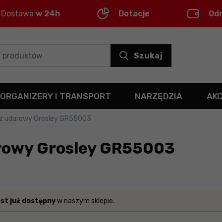
Dostawa
w 24h
Dotacje
Od
Szukaj
ORGANIZERY I TRANSPORT
NARZĘDZIA
AK
cz udarowy Grosley GR55003
rowy Grosley GR55003
est już dostępny
w naszym sklepie.