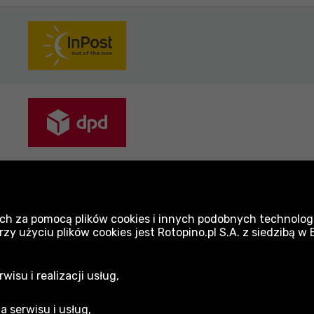
yłki pakowane są z najwyższą dbałością. Dokład
sportu.
ch za pomocą plików cookies i innych podobnych technologi
 użyciu plików cookies jest Rotopino.pl S.A. z siedzibą w
isu i realizacji usług,
a serwisu i usług,