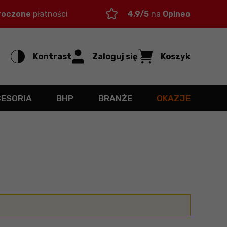
roczone
płatności
4,9/5
na
Opineo
Kontrast
Zaloguj się
Koszyk
CESORIA
BHP
BRANŻE
OKAZJE