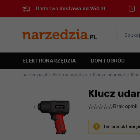
Darmowa
dostawa od 250 zł
Control
M
Menu główne
Informacje o produkcie
ELEKTRONARZĘDZIA
DOM I OGRÓD
Szczegółowe informacje
narzedzia.pl
>
Elektronarzędzia
>
Klucze udarowe
>
Klu
Stopka
Klucz uda
Mapa strony
Brak opinii
Ten produkt
nie j