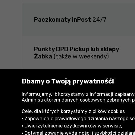
Paczkomaty InPost
24/7
Punkty DPD Pickup lub sklepy
Żabka
(także w weekendy)
Dbamy o Twoją prywatność!
Zapewniamy, że wysyłane przez nas przes
odpowiednio zabezpieczone na czas tran
Informujemy, iż korzystamy z informacji zapisany
Administratorem danych osobowych zebranych przy
Cele, dla których korzystamy z plików cookies
• Zapewnienie prawidłowego działania naszego serw
• Uwierzytelnienie użytkowników w serwisie,
• Optymalizowanie wydajności i szybkości działani