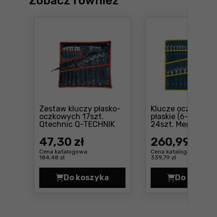
Zobacz również
Zestaw kluczy płasko-
Klucze oczkowo-
oczkowych 17szt.
płaskie (6-32mm),
Cena: 47 ,30 zł
Qtechnic Q-TECHNIK
24szt. Mega 3534
47
,30 zł
260
,99 zł
Cena katalogowa:
Cena katalogowa:
184,48 zł
339,79 zł
Do koszyka
Do koszyk
Zestaw kluczy płasko-oczkowych 
Klucz