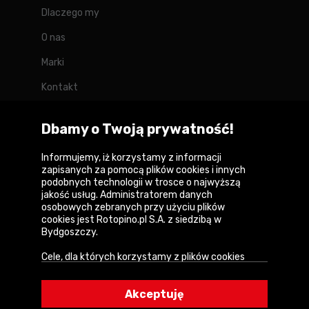
Dlaczego my
O nas
Marki
Kontakt
Blog
Dbamy o Twoją prywatność!
Forum
Informujemy, iż korzystamy z informacji
zapisanych za pomocą plików cookies i innych
podobnych technologii w trosce o najwyższą
jakość usług. Administratorem danych
Copyright © 2026
osobowych zebranych przy użyciu plików
cookies jest Rotopino.pl S.A. z siedzibą w
Polityka prywatności i zasady korzystania z
Bydgoszczy.
serwisu
Cele, dla których korzystamy z plików cookies
Informacja o plikach cookies
• Zapewnienie prawidłowego działania naszego
serwisu i realizacji usług,
Mapa witryny
Akceptuję
• Uwierzytelnienie użytkowników w serwisie,