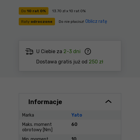
Do
10 rat 0%
13.70 zł x 10 rat 0%
Oblicz ratę
Raty
odroczone
Do nie płacisz!
U Ciebie za
2-3 dni
Dostawa gratis już od
250 zł
Informacje
Marka
Yato
Maks. moment
60
obrotowy [Nm]
Min. moment
10