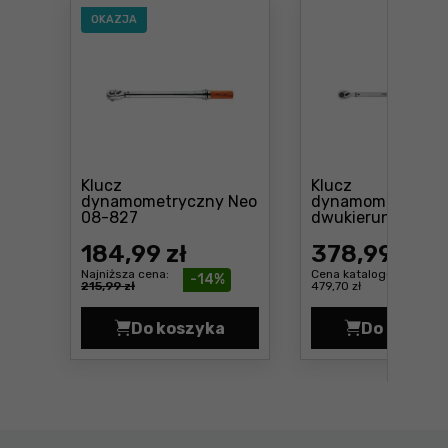
OKAZJA
Klucz
Klucz
dynamometryczny Neo
dynamometryczn
Cena: 184 ,99 zł
08-827
dwukierunkowy 6
330Nm Neo 08-83
184
,99 zł
378
,99 zł
Najniższa cena:
Cena katalogowa:
-14%
215,99 zł
479,70 zł
Do koszyka
Do koszyk
Klucz dynamometryczny Neo 08-8
Klucz