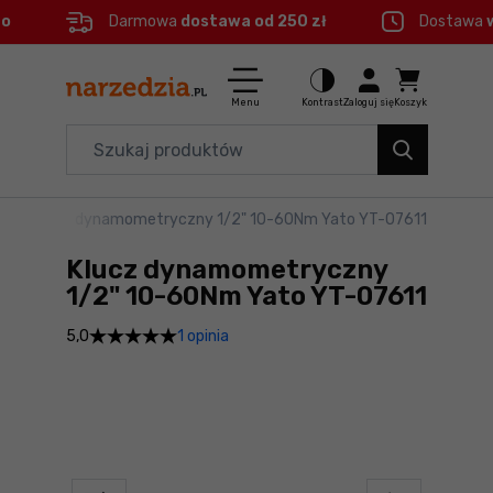
eo
Darmowa
dostawa od 250 zł
Dostawa
Ctrl
M
Elektronarzędzia
Menu główne
Menu
Kontrast
Zaloguj się
Koszyk
Dom i ogród
Informacje o produkcie
Organizery i transport
ne
>
Klucz dynamometryczny 1/2" 10-60Nm Yato YT-07611
Do koszyka
Narzędzia
Klucz dynamometryczny
Szczegółowe informacje
Akcesoria
1/2" 10-60Nm Yato YT-07611
1 opinia
5,0
BHP
Stopka
Branże
Mapa strony
Okazje