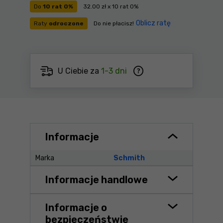
Do
10 rat 0%
32.00 zł x 10 rat 0%
Oblicz ratę
Raty
odroczone
Do nie płacisz!
U Ciebie za
1-3 dni
Informacje
Marka
Schmith
Informacje handlowe
Informacje o
bezpieczeństwie