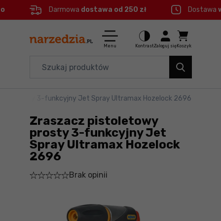
eo
Darmowa
dostawa od 250 zł
Dostawa
Ctrl
M
Elektronarzędzia
Menu główne
Menu
Kontrast
Zaloguj się
Koszyk
Dom i ogród
Informacje o produkcie
Organizery i transport
towy prosty 3-funkcyjny Jet Spray Ultramax Hozelock 2696
Szczegółowe informacje
Narzędzia
Zraszacz pistoletowy
Stopka
Akcesoria
prosty 3-funkcyjny Jet
Spray Ultramax Hozelock
BHP
2696
Mapa strony
Branże
Brak opinii
Okazje