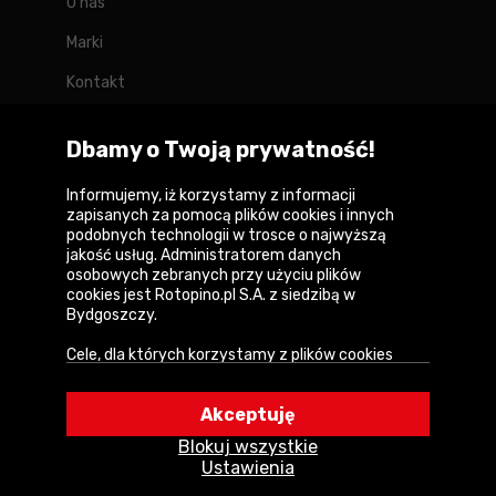
O nas
Marki
Kontakt
Blog
Dbamy o Twoją prywatność!
Forum
Informujemy, iż korzystamy z informacji
zapisanych za pomocą plików cookies i innych
podobnych technologii w trosce o najwyższą
jakość usług. Administratorem danych
Copyright © 2026
osobowych zebranych przy użyciu plików
cookies jest Rotopino.pl S.A. z siedzibą w
Polityka prywatności i zasady korzystania z
Bydgoszczy.
serwisu
Cele, dla których korzystamy z plików cookies
Informacja o plikach cookies
• Zapewnienie prawidłowego działania naszego
serwisu i realizacji usług,
Mapa witryny
Akceptuję
• Uwierzytelnienie użytkowników w serwisie,
Blokuj wszystkie
• Optymalizowanie wydajności i szybkości
Ustawienia
działania serwisu i usług,