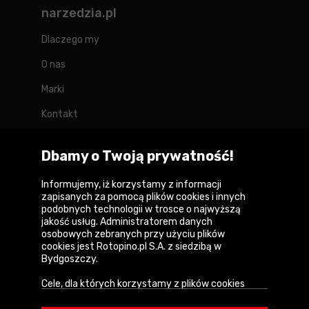
narzedzia.pl
Dlaczego my
O nas
Marki
Kontakt
Blog
Dbamy o Twoją prywatność!
Forum
Informujemy, iż korzystamy z informacji
zapisanych za pomocą plików cookies i innych
podobnych technologii w trosce o najwyższą
jakość usług. Administratorem danych
Copyright © 2026
osobowych zebranych przy użyciu plików
cookies jest Rotopino.pl S.A. z siedzibą w
Polityka prywatności i zasady korzystania z
Bydgoszczy.
serwisu
Cele, dla których korzystamy z plików cookies
Informacja o plikach cookies
• Zapewnienie prawidłowego działania naszego