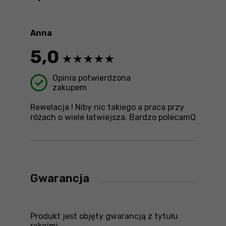
treści ni
Anna
5,0
Opinia potwierdzona
zakupem
Rewelacja ! Niby nic takiego a praca przy
różach o wiele łatwiejsza. Bardzo polecamQ
Gwarancja
Produkt jest objęty gwarancją z tytułu
rękojmi.