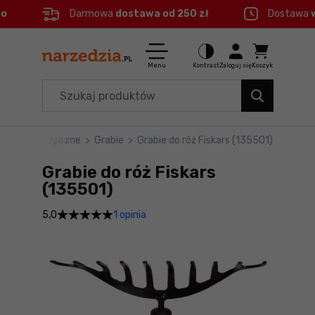
eo
Darmowa
dostawa od 250 zł
Dostawa
Ctrl
M
Elektronarzędzia
Menu główne
Menu
Kontrast
Zaloguj się
Koszyk
Dom i ogród
Informacje o produkcie
Organizery i transport
Narzędzia ręczne
>
Grabie
>
Grabie do róż Fiskars (135501)
Do koszyka
Narzędzia
Grabie do róż Fiskars
Szczegółowe informacje
Akcesoria
(135501)
1 opinia
5,0
BHP
Stopka
Branże
Mapa strony
Okazje