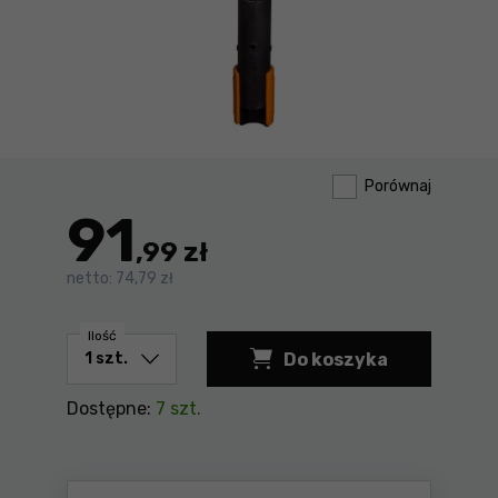
Porównaj
91
,99 zł
netto:
74,79 zł
Ilość
Do koszyka
Grabie do róż Fiskar
Dostępne:
7 szt.