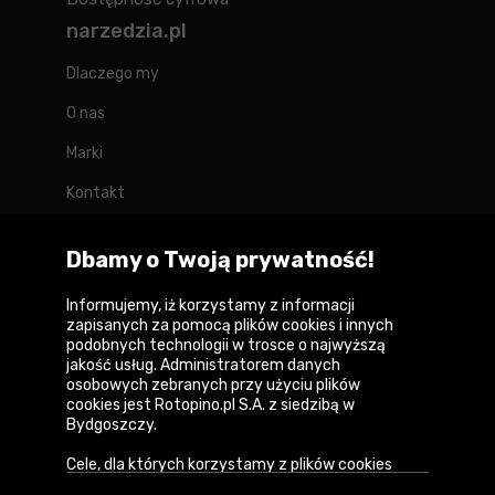
narzedzia.pl
Dlaczego my
O nas
Marki
Kontakt
Blog
Dbamy o Twoją prywatność!
Forum
Informujemy, iż korzystamy z informacji
zapisanych za pomocą plików cookies i innych
podobnych technologii w trosce o najwyższą
jakość usług. Administratorem danych
Copyright © 2026
osobowych zebranych przy użyciu plików
cookies jest Rotopino.pl S.A. z siedzibą w
Polityka prywatności i zasady korzystania z
Bydgoszczy.
serwisu
Cele, dla których korzystamy z plików cookies
Informacja o plikach cookies
• Zapewnienie prawidłowego działania naszego