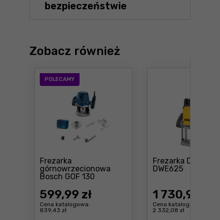
bezpieczeństwie
Zobacz również
POLECAMY
Frezarka
Frezarka DeWalt
Cena: 1 73
górnowrzecionowa
DWE625
Cena: 599 ,99 zł
Bosch GOF 130
599
,99 zł
1 730
,99 zł
Cena katalogowa:
Cena katalogowa:
839,43 zł
2 332,08 zł