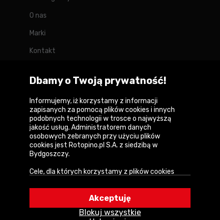
O nas
Marki
Kontakt
Blog
Dbamy o Twoją prywatność!
Forum
Informujemy, iż korzystamy z informacji
zapisanych za pomocą plików cookies i innych
podobnych technologii w trosce o najwyższą
jakość usług. Administratorem danych
Copyright © 2026
osobowych zebranych przy użyciu plików
cookies jest Rotopino.pl S.A. z siedzibą w
Polityka prywatności i zasady korzystania z
Bydgoszczy.
serwisu
Cele, dla których korzystamy z plików cookies
Informacja o plikach cookies
• Zapewnienie prawidłowego działania naszego
serwisu i realizacji usług,
Mapa witryny
Akceptuję
• Uwierzytelnienie użytkowników w serwisie,
Blokuj wszystkie
• Optymalizowanie wydajności i szybkości