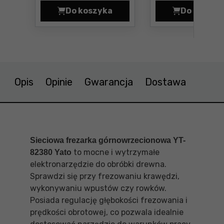
Do koszyka
Do koszyk
Frezarka górnowrzecionowa Bosch
Freza
Opis
Opinie
Gwarancja
Dostawa
Sieciowa frezarka górnowrzecionowa YT-
to mocne i wytrzymałe
82380 Yato
elektronarzędzie do obróbki drewna.
Sprawdzi się przy frezowaniu krawędzi,
wykonywaniu wpustów czy rowków.
Posiada regulację głębokości frezowania i
prędkości obrotowej, co pozwala idealnie