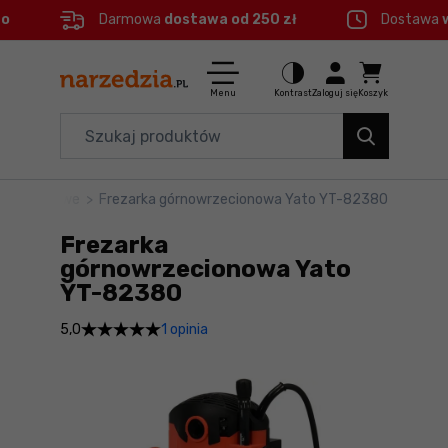
eo
Darmowa
dostawa od 250 zł
Dostawa
Ctrl
M
Elektronarzędzia
Menu główne
Menu
Kontrast
Zaloguj się
Koszyk
Dom i ogród
Informacje o produkcie
Organizery i transport
owrzecionowe
>
Frezarka górnowrzecionowa Yato YT-82380
Szczegółowe informacje
Narzędzia
Frezarka
Stopka
Akcesoria
górnowrzecionowa Yato
YT-82380
BHP
Mapa strony
1 opinia
5,0
Branże
Okazje