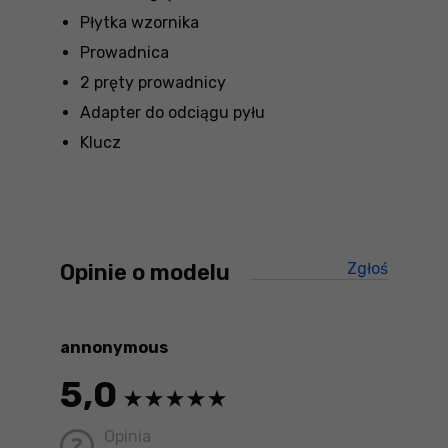
Płytka wzornika
Prowadnica
2 pręty prowadnicy
Adapter do odciągu pyłu
Klucz
Opinie o modelu
Zgłoś
treści ni
annonymous
5,0
Opinia