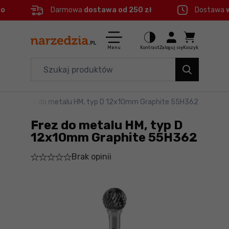
eo
Darmowa
dostawa od 250 zł
Dostawa
Ctrl
M
Elektronarzędzia
Menu główne
Menu
Kontrast
Zaloguj się
Koszyk
Dom i ogród
Informacje o produkcie
Organizery i transport
talu
>
Frez do metalu HM, typ D 12x10mm Graphite 55H362
Szczegółowe informacje
Narzędzia
Frez do metalu HM, typ D
Stopka
Akcesoria
12x10mm Graphite 55H362
Brak opinii
BHP
Mapa strony
Branże
Okazje