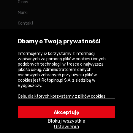
O nas
Marki
Kontakt
Blog
Dbamy o Twoją prywatność!
Forum
Informujemy, iż korzystamy z informacji
zapisanych za pomocą plików cookies i innych
podobnych technologii w trosce o najwyższą
jakość usług. Administratorem danych
Copyright © 2026
osobowych zebranych przy użyciu plików
cookies jest Rotopino.pl S.A. z siedzibą w
Polityka prywatności i zasady korzystania z
Bydgoszczy.
serwisu
Cele, dla których korzystamy z plików cookies
Informacja o plikach cookies
• Zapewnienie prawidłowego działania naszego
serwisu i realizacji usług,
Mapa witryny
Akceptuję
• Uwierzytelnienie użytkowników w serwisie,
Blokuj wszystkie
• Optymalizowanie wydajności i szybkości
Ustawienia
działania serwisu i usług,