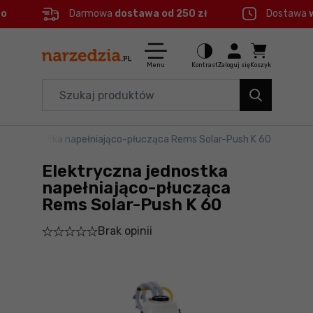
eo
Darmowa
dostawa od 250 zł
Dostawa
Ctrl
M
Elektronarzędzia
Menu główne
Menu
Kontrast
Zaloguj się
Koszyk
Dom i ogród
Informacje o produkcie
Organizery i transport
czna jednostka napełniająco-płucząca Rems Solar-Push K 60
Do koszyka
Narzędzia
Elektryczna jednostka
Szczegółowe informacje
Akcesoria
napełniająco-płucząca
Rems Solar-Push K 60
BHP
Stopka
Brak opinii
Branże
Mapa strony
Okazje