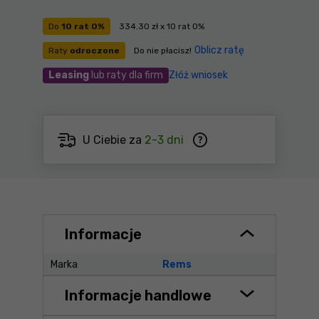
Do
10 rat 0%
334.30 zł x 10 rat 0%
Oblicz ratę
Raty
odroczone
Do nie płacisz!
Leasing
lub raty dla firm
Złóż wniosek
U Ciebie za
2-3 dni
Informacje
Marka
Rems
Informacje handlowe