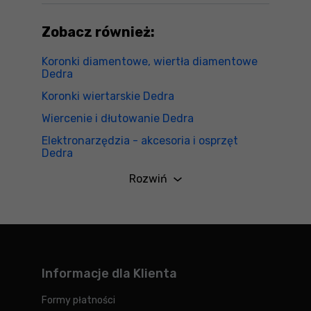
Zobacz również:
Koronki diamentowe, wiertła diamentowe
Dedra
Koronki wiertarskie Dedra
Wiercenie i dłutowanie Dedra
Elektronarzędzia - akcesoria i osprzęt
Dedra
Rozwiń
Informacje dla Klienta
Formy płatności