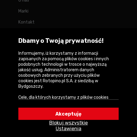
O nas
Marki
Kontakt
Blog
Dbamy o Twoją prywatność!
Forum
Informujemy, iż korzystamy z informacji
zapisanych za pomocą plików cookies i innych
podobnych technologii w trosce o najwyższą
jakość usług. Administratorem danych
Copyright © 2026
osobowych zebranych przy użyciu plików
cookies jest Rotopino.pl S.A. z siedzibą w
Polityka prywatności i zasady korzystania z
Bydgoszczy.
serwisu
Cele, dla których korzystamy z plików cookies
Informacja o plikach cookies
• Zapewnienie prawidłowego działania naszego
serwisu i realizacji usług,
Mapa witryny
Akceptuję
• Uwierzytelnienie użytkowników w serwisie,
Blokuj wszystkie
• Optymalizowanie wydajności i szybkości
Ustawienia
działania serwisu i usług,
• Dostosowywanie treści do Twoich preferencji,