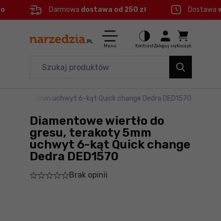
eo
Darmowa
dostawa od 250 zł
Dostawa
Ctrl
M
Elektronarzędzia
Menu główne
Menu
Kontrast
Zaloguj się
Koszyk
Dom i ogród
Informacje o produkcie
Organizery i transport
u, terakoty 5mm uchwyt 6-kąt Quick change Dedra DED1570
Do koszyka
Narzędzia
Diamentowe wiertło do
Szczegółowe informacje
Akcesoria
gresu, terakoty 5mm
uchwyt 6-kąt Quick change
BHP
Dedra DED1570
Stopka
Branże
Brak opinii
Mapa strony
Okazje