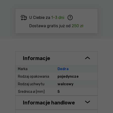
U Ciebie za
1-3 dni
Dostawa gratis już od
250 zł
Informacje
Marka
Dedra
Rodzaj opakowania
pojedyncze
Rodzaj uchwytu
walcowy
Średnica ø [mm]
5
Informacje handlowe