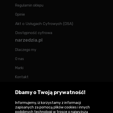
Regulamin sklepu
Opinie
Akt o Usługach Cyfrowych (DSA)
Dostępność cyfrowa
narzedzia.pl
Dlaczego my
O nas
Marki
Kontakt
Blog
Dbamy o Twoją prywatność!
Forum
Informujemy, iż korzystamy z informacji
zapisanych za pomocą plików cookies i innych
podobnych technologii w trosce o najwyższą