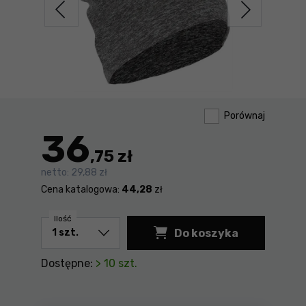
Porównaj
36
,75 zł
netto:
29,88 zł
Cena katalogowa:
44,28
zł
Ilość
Do koszyka
Czapka termoaktywn
Dostępne:
> 10 szt.