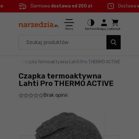
eo
Darmowa
dostawa od 250 zł
Dostawa
Ctrl
M
Elektronarzędzia
Menu główne
Menu
Kontrast
Zaloguj się
Koszyk
Dom i ogród
Informacje o produkcie
Organizery i transport
oaktywna
>
Czapka termoaktywna Lahti Pro THERMO ACTIVE
Do koszyka
Narzędzia
Czapka termoaktywna
Szczegółowe informacje
Akcesoria
Lahti Pro THERMO ACTIVE
Brak opinii
BHP
Stopka
Branże
Mapa strony
Okazje