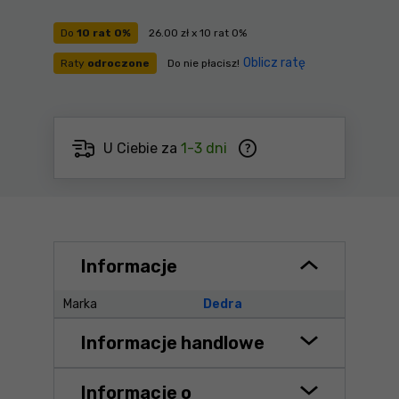
Do
10 rat 0%
26.00 zł x 10 rat 0%
Oblicz ratę
Raty
odroczone
Do nie płacisz!
U Ciebie za
1-3 dni
Informacje
Marka
Dedra
Informacje handlowe
Informacje o