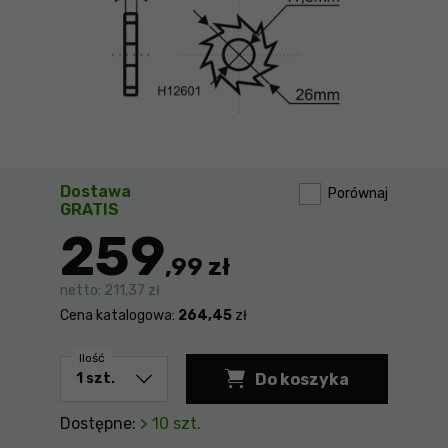
Dostawa
Porównaj
GRATIS
259
,99 zł
netto:
211,37 zł
Cena katalogowa:
264,45
zł
Ilość
Do koszyka
Dostępne:
> 10 szt.