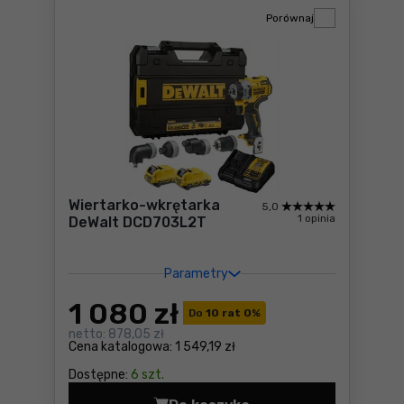
Porównaj
Wiertarko-wkrętarka
5,0
1 opinia
DeWalt DCD703L2T
Parametry
1 080
zł
Do
10 rat 0
%
netto:
878,05 zł
Cena katalogowa:
1 549,19 zł
Dostępne:
6 szt.