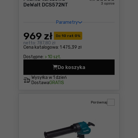
3 opinie
DeWalt DCS572NT
Parametry
969
zł
Do
10 rat 0
%
netto:
787,80 zł
Cena katalogowa:
1 475,39 zł
Dostępne:
> 10 szt.
Do koszyka
Pilarka tarczowa DeWalt D
Wysyłka w
1 dzień
Dostawa
GRATIS
Porównaj