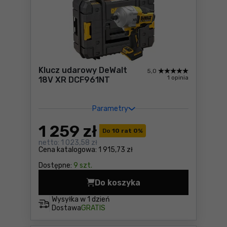
Klucz udarowy DeWalt
5,0
1 opinia
18V XR DCF961NT
Parametry
1 259
zł
Do
10 rat 0
%
netto:
1 023,58 zł
Cena katalogowa:
1 915,73 zł
Dostępne:
9 szt.
Do koszyka
Klucz udarowy DeWalt 18V 
Wysyłka w
1 dzień
Dostawa
GRATIS