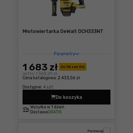
Młotowiertarka DeWalt DCH333NT
Parametry
1 683
zł
Do
10 rat 0
%
netto:
1 368,29 zł
Cena katalogowa:
2 433,56 zł
Dostępne:
4 szt.
Do koszyka
Młotowiertarka DeWalt DCH
Wysyłka w
1 dzień
Dostawa
GRATIS
Porównaj