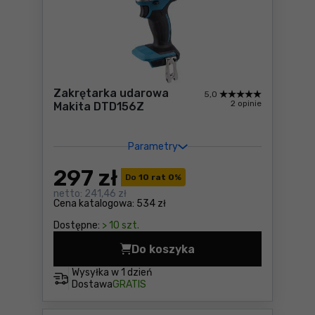
Zakrętarka udarowa
5,0
2 opinie
Makita DTD156Z
Parametry
297
zł
Do
10 rat 0
%
netto:
241,46 zł
Cena katalogowa:
534 zł
Dostępne:
> 10 szt.
Do koszyka
Zakrętarka udarowa Makita
Wysyłka w
1 dzień
Dostawa
GRATIS