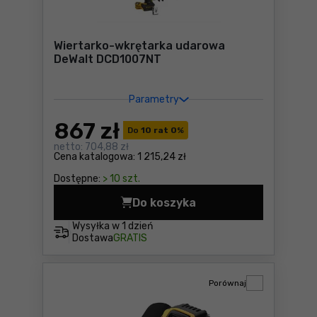
Wiertarko-wkrętarka udarowa
DeWalt DCD1007NT
Parametry
867
zł
Do
10 rat 0
%
netto:
704,88 zł
Cena katalogowa:
1 215,24 zł
Dostępne:
> 10 szt.
Do koszyka
Wiertarko-wkrętarka udaro
Wysyłka w
1 dzień
Dostawa
GRATIS
Porównaj