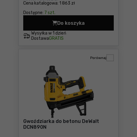
Cena katalogowa:
1 863 zł
Dostępne:
7 szt.
Do koszyka
Młotowiertarka Makita DHR
Wysyłka w
1 dzień
Dostawa
GRATIS
Porównaj
Gwoździarka do betonu DeWalt
DCN890N