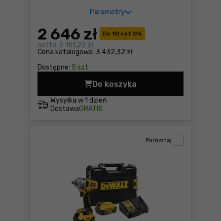
Parametry
2 646
zł
Do
10 rat 0
%
netto:
2 151,22 zł
Cena katalogowa:
3 432,32 zł
Dostępne:
5 szt.
Do koszyka
Gwoździarka do betonu DeW
Wysyłka w
1 dzień
Dostawa
GRATIS
Porównaj