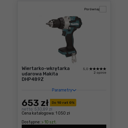
Porównaj
Wiertarko-wkrętarka
5,0
2 opinie
udarowa Makita
DHP489Z
Parametry
653
zł
Do
10 rat 0
%
netto:
530,89 zł
Cena katalogowa:
1 050 zł
Dostępne:
> 10 szt.