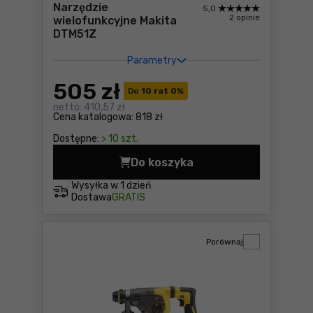
Narzędzie
5,0
2 opinie
wielofunkcyjne Makita
DTM51Z
Parametry
505
zł
Do
10 rat 0
%
netto:
410,57 zł
Cena katalogowa:
818 zł
Dostępne:
> 10 szt.
Do koszyka
Narzędzie wielofunkcyjne M
Wysyłka w
1 dzień
Dostawa
GRATIS
Porównaj