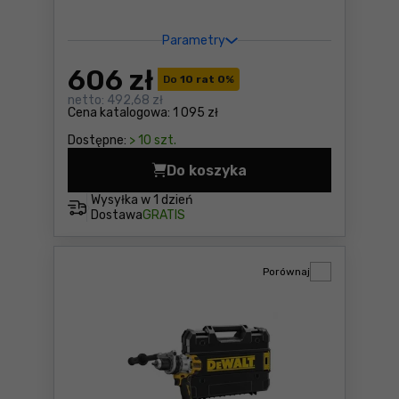
Parametry
606
zł
Do
10 rat 0
%
netto:
492,68 zł
Cena katalogowa:
1 095 zł
Dostępne:
> 10 szt.
Do koszyka
Wyrzynarka Makita DJV185Z
Wysyłka w
1 dzień
Dostawa
GRATIS
Porównaj