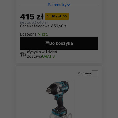
Parametry
415
zł
Do
10 rat 0
%
netto:
337,40 zł
Cena katalogowa:
639,60 zł
Dostępne:
9 szt.
Do koszyka
Odkurzacz Metabo AS 18 L 
Wysyłka w
1 dzień
Dostawa
GRATIS
Porównaj