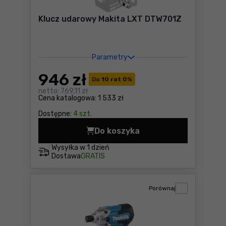
Klucz udarowy Makita LXT DTW701Z
Parametry
946
zł
Do
10 rat 0
%
netto:
769,11 zł
Cena katalogowa:
1 533 zł
Dostępne:
4 szt.
Do koszyka
Klucz udarowy Makita LXT 
Wysyłka w
1 dzień
Dostawa
GRATIS
Porównaj