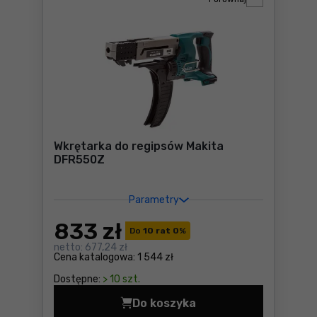
Wkrętarka do regipsów Makita
DFR550Z
Parametry
833
zł
Do
10 rat 0
%
netto:
677,24 zł
Cena katalogowa:
1 544 zł
Dostępne:
> 10 szt.
Do koszyka
Wkrętarka do regipsów Mak