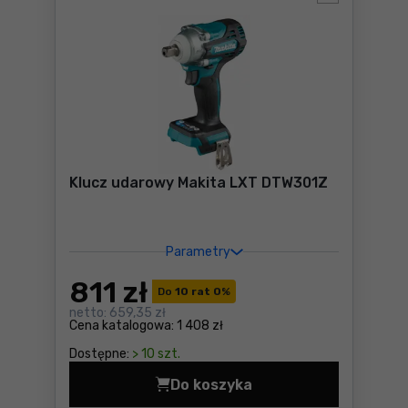
Klucz udarowy Makita LXT DTW301Z
Parametry
811
zł
Do
10 rat 0
%
netto:
659,35 zł
Cena katalogowa:
1 408 zł
Dostępne:
> 10 szt.
Do koszyka
Klucz udarowy Makita LXT 