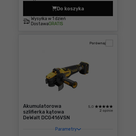
Do koszyka
Wyrzynarka DeWalt DCS335N
Wysyłka w
1 dzień
Dostawa
GRATIS
Porównaj
Akumulatorowa
5,0
2 opinie
szlifierka kątowa
DeWalt DCG416VSN
Parametry