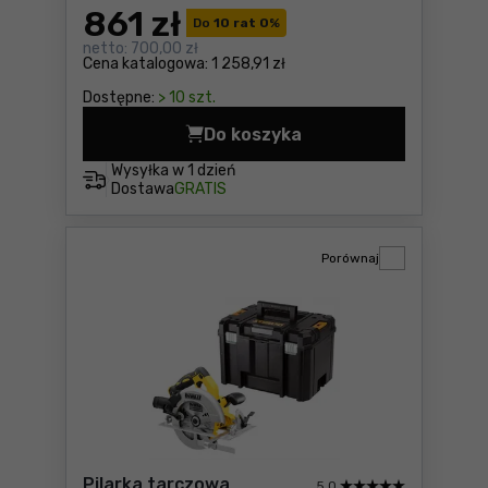
861
zł
Do
10 rat 0
%
netto:
700,00 zł
Cena katalogowa:
1 258,91 zł
Dostępne:
> 10 szt.
Do koszyka
Akumulatorowa szlifierka 
Wysyłka w
1 dzień
Dostawa
GRATIS
Porównaj
Pilarka tarczowa
5,0