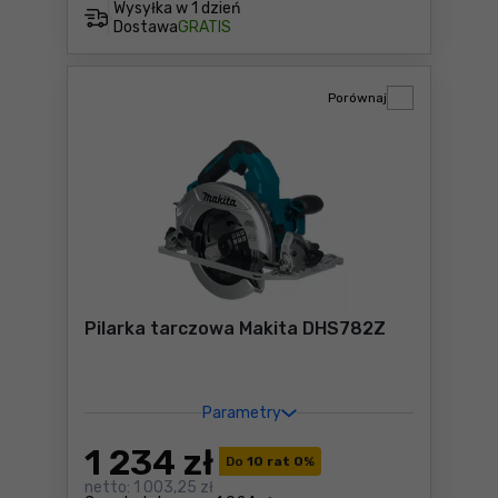
Wysyłka w
1 dzień
Dostawa
GRATIS
Porównaj
Pilarka tarczowa Makita DHS782Z
Parametry
1 234
zł
Do
10 rat 0
%
netto:
1 003,25 zł