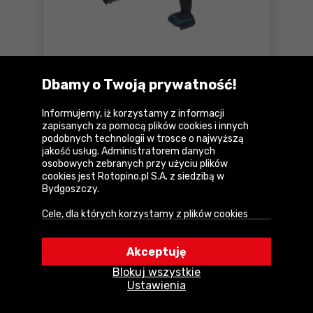
Wyciskacz mas Makita
5,0
2 opinie
DCG180Z
Dbamy o Twoją prywatność!
Informujemy, iż korzystamy z informacji
Parametry
zapisanych za pomocą plików cookies i innych
podobnych technologii w trosce o najwyższą
659
zł
Do
10 rat 0
%
jakość usług. Administratorem danych
osobowych zebranych przy użyciu plików
netto:
535,77 zł
Cena katalogowa:
1 274 zł
cookies jest Rotopino.pl S.A. z siedzibą w
Bydgoszczy.
Dostępne:
2 szt.
Cele, dla których korzystamy z plików cookies
Do koszyka
Wyciskacz mas Makita DCG1
• Zapewnienie prawidłowego działania naszego
Wysyłka w
1 dzień
serwisu i realizacji usług,
Akceptuję
Dostawa
GRATIS
• Uwierzytelnienie użytkowników w serwisie,
Blokuj wszystkie
• Optymalizowanie wydajności i szybkości
Ustawienia
działania serwisu i usług,
Porównaj
• Dostosowywanie treści do Twoich preferencji,