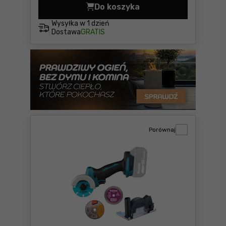
Do koszyka
Wiertarko-wkrętarka udaro
Wysyłka w
1 dzień
Dostawa
GRATIS
Porównaj