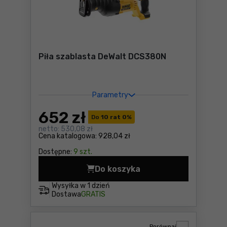
Piła szablasta DeWalt DCS380N
Parametry
652
zł
Do
10 rat 0
%
netto:
530,08 zł
Cena katalogowa:
928,04 zł
Dostępne:
9 szt.
Do koszyka
Piła szablasta DeWalt DCS3
Wysyłka w
1 dzień
Dostawa
GRATIS
Porównaj