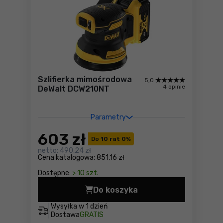
Szlifierka mimośrodowa
5,0
4 opinie
DeWalt DCW210NT
Parametry
603
zł
Do
10 rat 0
%
netto:
490,24 zł
Cena katalogowa:
851,16 zł
Dostępne:
> 10 szt.
Do koszyka
Szlifierka mimośrodowa De
Wysyłka w
1 dzień
Dostawa
GRATIS