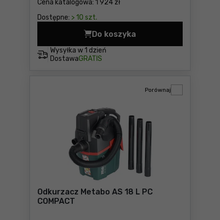
Cena katalogowa:
1 924 zł
Dostępne:
> 10 szt.
Do koszyka
Pilarka tarczowa Makita D
Wysyłka w
1 dzień
Dostawa
GRATIS
Porównaj
Odkurzacz Metabo AS 18 L PC
COMPACT