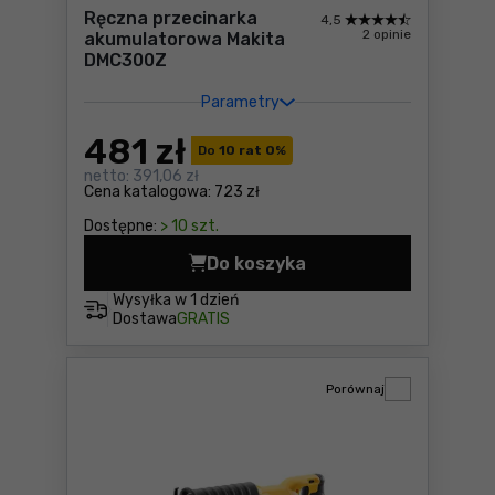
Ręczna przecinarka
4,5
2 opinie
akumulatorowa Makita
DMC300Z
Parametry
481
zł
Do
10 rat 0
%
netto:
391,06 zł
Cena katalogowa:
723 zł
Dostępne:
> 10 szt.
Do koszyka
Ręczna przecinarka akumul
Wysyłka w
1 dzień
Dostawa
GRATIS
Porównaj