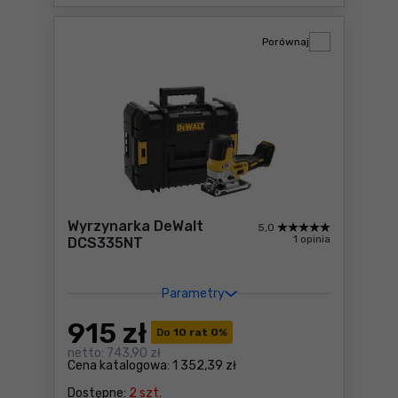
Porównaj
Wyrzynarka DeWalt
5,0
1 opinia
DCS335NT
Parametry
915
zł
Do
10 rat 0
%
netto:
743,90 zł
Cena katalogowa:
1 352,39 zł
Dostępne:
2 szt.