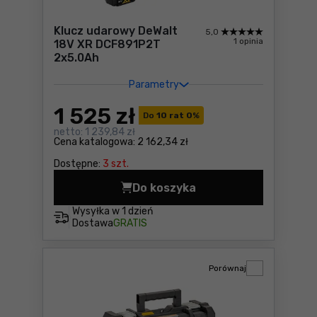
Klucz udarowy DeWalt
5,0
1 opinia
18V XR DCF891P2T
2x5.0Ah
Parametry
1 525
zł
Do
10 rat 0
%
netto:
1 239,84 zł
Cena katalogowa:
2 162,34 zł
Dostępne:
3 szt.
Do koszyka
Klucz udarowy DeWalt 18V 
Wysyłka w
1 dzień
Dostawa
GRATIS
Porównaj