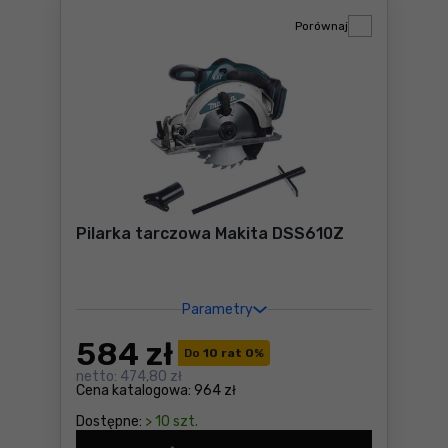
Porównaj
Pilarka tarczowa Makita DSS610Z
Parametry
584
zł
Do
10 rat 0
%
netto:
474,80 zł
Cena katalogowa:
964 zł
Dostępne:
> 10 szt.