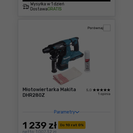
Wysyłka w
1 dzień
Dostawa
GRATIS
Porównaj
Młotowiertarka Makita
5,0
1 opinia
DHR280Z
Parametry
1 239
zł
Do
10 rat 0
%
netto:
1 007,32 zł