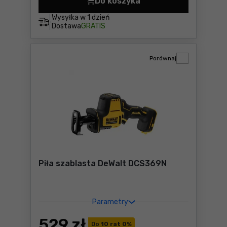
Do koszyka
Wiertarko-wkrętarka DeWal
Wysyłka w
1 dzień
Dostawa
GRATIS
Porównaj
Piła szablasta DeWalt DCS369N
Parametry
529
zł
Do
10 rat 0
%