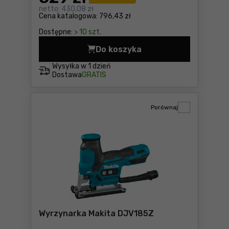
netto:
430,08 zł
Cena katalogowa:
796,43 zł
Dostępne:
> 10 szt.
Do koszyka
Piła szablasta DeWalt DCS3
Wysyłka w
1 dzień
Dostawa
GRATIS
Porównaj
Wyrzynarka Makita DJV185Z